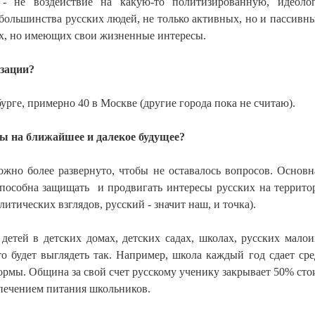
 - не воздействие на какую-то политизированную, идеоло
большинства русских людей, не только активных, но и пассивны
ких, но имеющих свои жизненные интересы.
изации?
урге, примерно 40 в Москве (другие города пока не считаю).
ны на ближайшее и далекое будущее?
ожно более развернуто, чтобы не оставалось вопросов. Основн
 способна защищать и продвигать интересы русских на террит
итических взглядов, русский - значит наш, и точка).
детей в детских домах, детских садах, школах, русских мало
о будет выглядеть так. Например, школа каждый год сдает сре
рмы. Община за свой счет русскому ученику закрывает 50% сто
спечением питания школьников.