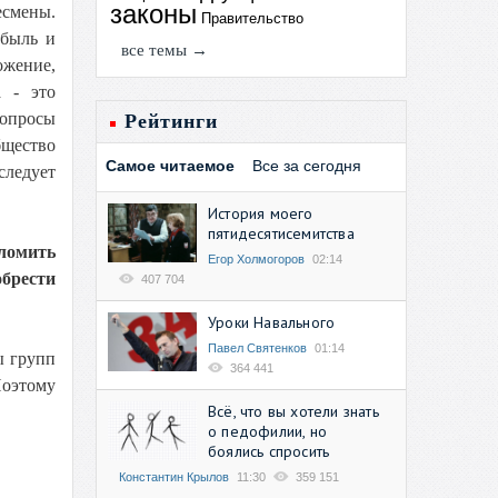
законы
есмены.
Правительство
ибыль и
все темы →
ожение,
 - это
вопросы
Рейтинги
бщество
Самое читаемое
Все за сегодня
следует
История моего
пятидесятисемитства
еломить
Егор Холмогоров
02:14
обрести
407 704
Уроки Навального
Павел Святенков
01:14
ы групп
364 441
Поэтому
Всё, что вы хотели знать
о педофилии, но
боялись спросить
Константин Крылов
11:30
359 151