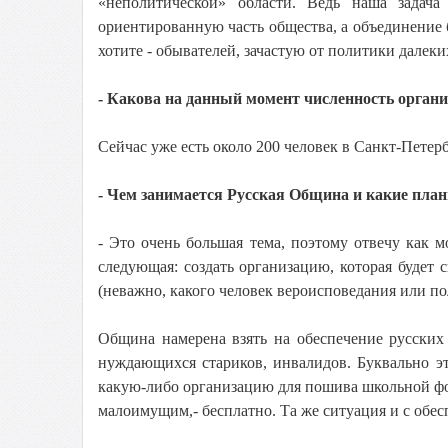
«неполитической» области. Ведь наша задача
ориентированную часть общества, а объединение 
хотите - обывателей, зачастую от политики дале
- Какова на данный момент численность орган
Сейчас уже есть около 200 человек в Санкт-Петерб
- Чем занимается Русская Община и какие пла
- Это очень большая тема, поэтому отвечу как м
следующая: создать организацию, которая будет
(неважно, какого человек вероисповедания или пол
Община намерена взять на обеспечение русских 
нуждающихся стариков, инвалидов. Буквально эт
какую-либо организацию для пошива школьной фо
малоимущим,- бесплатно. Та же ситуация и с обе