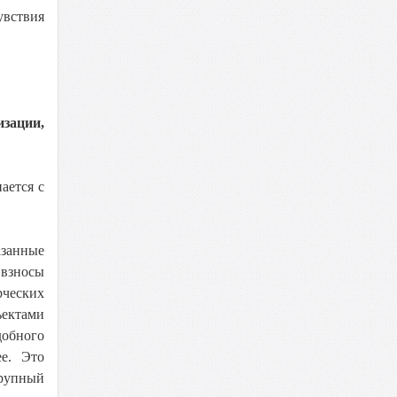
увствия
изации,
ается с
азанные
 взносы
рческих
ъектами
добного
ее. Это
крупный