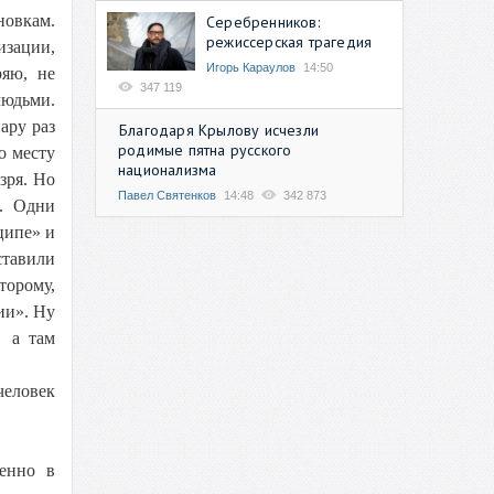
новкам.
Серебренников:
режиссерская трагедия
изации,
Игорь Караулов
14:50
ряю, не
347 119
людьми.
ару раз
Благодаря Крылову исчезли
родимые пятна русского
о месту
национализма
зря. Но
Павел Святенков
14:48
342 873
и. Одни
ципе» и
ставили
торому,
ии». Ну
, а там
человек
менно в