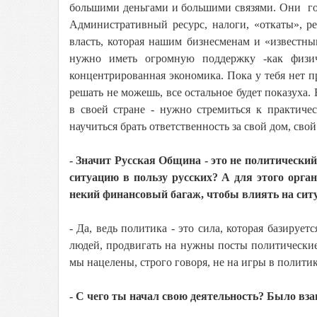
большими деньгами и большими связями. Они го
Административный ресурс, налоги, «откаты», р
власть, которая нашим бизнесменам и «известны
нужно иметь огромную поддержку -как физич
концентрированная экономика. Пока у тебя нет 
решать не можешь, все остальное будет показуха.
в своей стране - нужно стремиться к практичес
научиться брать ответственность за свой дом, свой 
- Значит Русская Община - это не политически
ситуацию в пользу русских? А для этого орг
некий финансовый багаж, чтобы влиять на ситу
- Да, ведь политика - это сила, которая базируе
людей, продвигать на нужны посты политические
мы нацелены, строго говоря, не на игры в политик
- С чего ты начал свою деятельность? Было вз