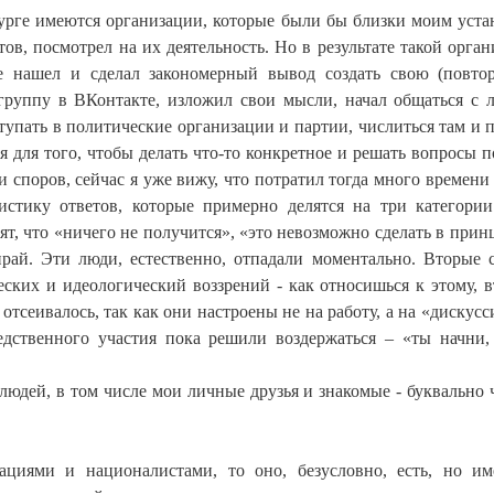
бурге имеются организации, которые были бы близки моим уста
в, посмотрел на их деятельность. Но в результате такой орган
е нашел и сделал закономерный вывод создать свою (повто
л группу в ВКонтакте, изложил свои мысли, начал общаться с 
ступать в политические организации и партии, числиться там и п
я для того, чтобы делать что-то конкретное и решать вопросы п
и споров, сейчас я уже вижу, что потратил тогда много времени 
тистику ответов, которые примерно делятся на три категори
ят, что «ничего не получится», «это невозможно сделать в прин
ирай. Эти люди, естественно, отпадали моментально. Вторые 
еских и идеологический воззрений - как относишься к этому, в
отсеивалось, так как они настроены не на работу, а на «дискусс
едственного участия пока решили воздержаться – «ты начни
 людей, в том числе мои личные друзья и знакомые - буквально 
ациями и националистами, то оно, безусловно, есть, но и