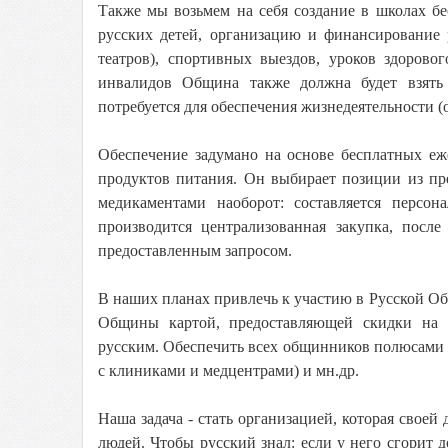
Также мы возьмем на себя создание в школах б
русских детей, организацию и финансирование 
театров), спортивных выездов, уроков здоров
инвалидов Община также должна будет взять 
потребуется для обеспечения жизнедеятельности (о
Обеспечение задумано на основе бесплатных еже
продуктов питания. Он выбирает позиции из пре
медикаментами наоборот: составляется персо
производится централизованная закупка, после
предоставленным запросом.
В наших планах привлечь к участию в Русской Об
Общины картой, предоставляющей скидки на 
русским. Обеспечить всех общинников полюсами 
с клиниками и медцентрами) и мн.др.
Наша задача - стать организацией, которая свое
людей. Чтобы русский знал: если у него сгорит д