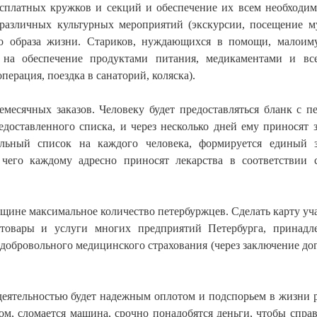
есплатных кружков и секций и обеспечение их всем необходи
различных культурных мероприятий (экскурсии, посещение м
ого образа жизни. Стариков, нуждающихся в помощи, малои
на обеспечение продуктами питания, медикаментами и вс
перация, поездка в санаторий, коляска).
месячных заказов. Человеку будет предоставляться бланк с п
доставленного списка, и через несколько дней ему приносят з
нальный список на каждого человека, формируется единый 
 чего каждому адресно приносят лекарства в соответствии 
щине максимальное количество петербуржцев. Сделать карту уч
товары и услуги многих предприятий Петербурга, принадл
добровольного медицинского страхования (через заключение до
й деятельностью будет надежным оплотом и подспорьем в жизни 
ом, сломается машина, срочно понадобятся деньги, чтобы справ