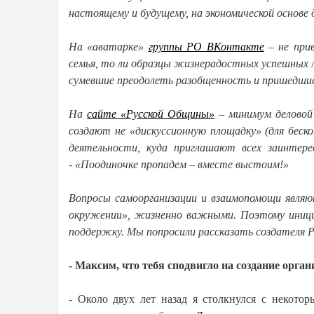
настоящему и будущему, на экономической основе
На «аватарке»
группы РО ВКонтакте
– не при
семья, то ли образцы жизнерадостных успешных л
сумевшие преодолеть разобщенность и пришедшие 
На
сайте «Русской Общины»
– минимум деловой
создают не «дискуссионную площадку» (для бескон
деятельности, куда приглашают всех заинтере
- «Поодиночке пропадем – вместе выстоим!»
Вопросы самоорганизации и взаимопомощи являю
окружении», жизненно важными. Поэтому иници
поддержку. Мы попросили рассказать создателя Р
- Максим, что тебя сподвигло на создание орга
- Около двух лет назад я столкнулся с некот