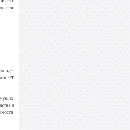
гически
х, если
ая идея
ории РФ
имущих,
дства в
имости,