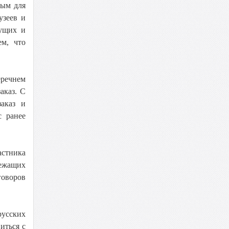
мым для
узеев и
мущих и
ем, что
еречнем
аказ. С
заказ и
с ранее
астника
ежащих
говоров
русских
иться с