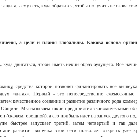
защита, - ему есть, куда обратится, чтобы получить не слова соч
ничены, а цели и планы глобальны. Какова основа орган
 куда двигаться, чтобы иметь некий образ будущего. Все начин
номику, средства которой позволят финансировать все вышеук
двух «китах». Первый - это непосредственно ежемесячные
затем качественное создание и развитие различного рода комме
 Общине. Мы называем такие предприятия экономическими об
н (скажем, овощной), а его прибыль идет на запуск другого по
уже быстрее запускает третий, затем четвертый и так дал
этапе развития выручка этой сети позволяет открыть уже 