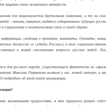
 для защиты своих жизненных интересов.
вычная для националистов брутальная символика, а то ли сча
юдей – какими, наверное, видятся «общинникам» будущие русски
к социальному и политическому спеху в своей стране.
 информации, сведения о проектах, контакты. Очевидно, ини
ечных дискуссий «о судьбах России»), а поле социально-эконом
сованных в такой «постановке вопроса» русских людей. Ло
тся для русского народа, существующего фактически во «вра
атива Максима Перминова вызвала у нас живой интерес и а
О подробнее об этой новой организации.
низации?
орыми жизненными трудностями, и мне пришлось решать собс