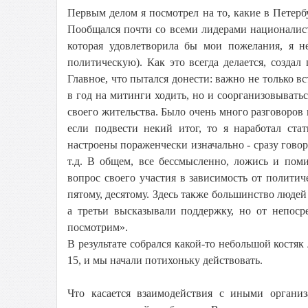
Первым делом я посмотрел на то, какие в Петер
Пообщался почти со всеми лидерами националисто
которая удовлетворила бы мои пожелания, я н
политическую). Как это всегда делается, созда
Главное, что пытался донести: важно не только в
в год на митинги ходить, но и соорганизовыватьс
своего жительства. Было очень много разговоров 
если подвести некий итог, то я наработал ста
настроены пораженчески изначально - сразу говор
т.д. В общем, все бессмысленно, ложись и пом
вопрос своего участия в зависимость от политич
пятому, десятому. Здесь также большинство людей 
а третьи высказывали поддержку, но от непоср
посмотрим».
В результате собрался какой-то небольшой костяк
15, и мы начали потихоньку действовать.
Что касается взаимодействия с иными организ