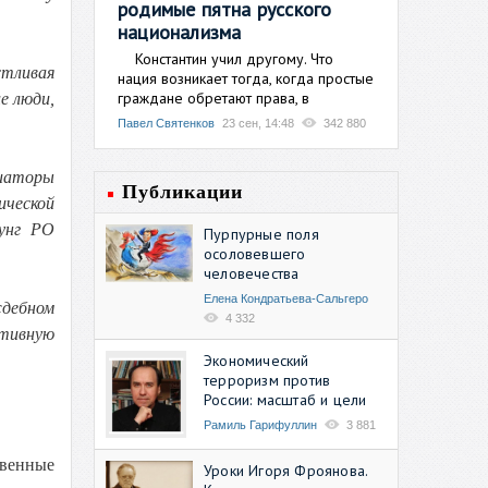
родимые пятна русского
национализма
Константин учил другому. Что
стливая
нация возникает тогда, когда простые
граждане обретают права, в
е люди,
Павел Святенков
23 сен, 14:48
342 880
циаторы
Публикации
ической
зунг РО
Пурпурные поля
осоловевшего
человечества
Елена Кондратьева-Сальгеро
ждебном
4 332
ктивную
Экономический
терроризм против
России: масштаб и цели
Рамиль Гарифуллин
3 881
твенные
Уроки Игоря Фроянова.