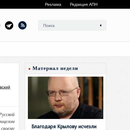
Реклама
Редакция АПН
Материал недели
вский
Русской
рицелом
Благодаря Крылову исчезли
 своему