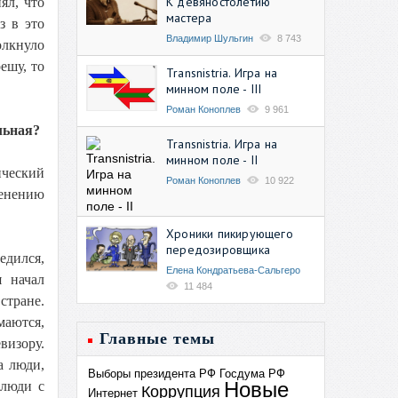
К девяностолетию
ял, что
мастера
з в это
Владимир Шульгин
8 743
олкнуло
ешу, то
Transnistria. Игра на
минном поле - III
Роман Коноплев
9 961
льная?
Transnistria. Игра на
минном поле - II
ический
Роман Коноплев
10 922
менению
Хроники пикирующего
передозировщика
едился,
Елена Кондратьева-Сальгеро
я начал
11 484
стране.
маются,
Главные темы
визору.
а люди,
Выборы президента РФ
Госдума РФ
Новые
 люди с
Коррупция
Интернет