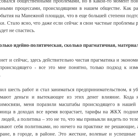
совался общественными проблемами, но в какой-то момент пон
вными процессами, происходящими в нашем обществе. Как ра
события на Манежной площади, что в еще большей степени подт
. Стало ясно, что даже если сейчас я свои частные проблемы р
дет не спастись.
только идейно-политическая, сколько прагматичная, материа
нет и сейчас, здесь действительно чистая прагматика и эконом
 происходящего - все это мне понятно, только подход к из
.
нил шесть работ и стал заниматься предпринимательством, я уб
мают деньги и вытекающее из этих денег влияние. Кода 
аимосвязи, меня поразили масштабы происходящего в нашей 
азница в доходах все время возрастает, тарифы на ЖКХ подни
 людей, а политика – это не то, что мы привыкли видеть по теле
ывают себя политиками, но ничего на практике не решающие, 
ране, в городе, в районе. Это жесткие, волевые и успешные