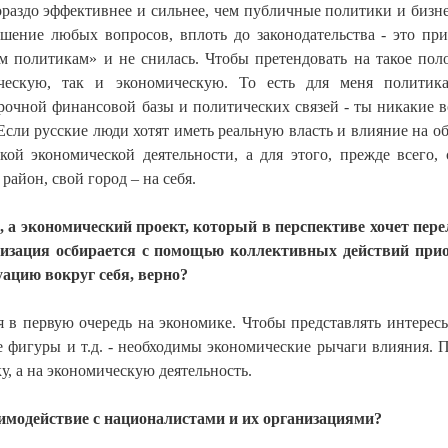
раздо эффективнее и сильнее, чем публичные политики и бизн
ешение любых вопросов, вплоть до законодательства - это пр
м политикам» и не снилась. Чтобы претендовать на такое пол
ескую, так и экономическую. То есть для меня политика
прочной финансовой базы и политических связей - ты никакие 
 Если русские люди хотят иметь реальную власть и влияние на о
кой экономической деятельности, а для этого, прежде всего, 
район, свой город – на себя.
й, а экономический проект, который в перспективе хочет пер
анизация осбирается с помощью коллективных действий при
ацию вокруг себя, верно?
тся в первую очередь на экономике. Чтобы представлять интерес
 фигуры и т.д. - необходимы экономические рычаги влияния. 
у, а на экономическую деятельность.
аимодействие с националистами и их организациями?