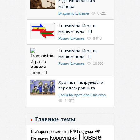
К девяностолетию
мастера
Владимир Шульгин
8 621
Transnistria. Игра на
минном поле - III
Роман Коноплев
9 843
Transnistria. Игра на
минном поле - II
Роман Коноплев
10 806
Хроники пикирующего
передозировщика
Елена Кондратьева-Сальгеро
11 372
Главные темы
Выборы президента РФ
Госдума РФ
Новые
Коррупция
Интернет