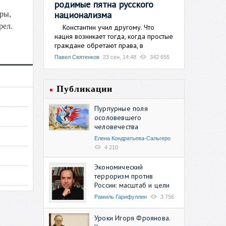
родимые пятна русского
национализма
ры,
рел.
Константин учил другому. Что
нация возникает тогда, когда простые
граждане обретают права, в
Павел Святенков
23 сен, 14:48
342 655
Публикации
Пурпурные поля
осоловевшего
человечества
Елена Кондратьева-Сальгеро
4 210
Экономический
терроризм против
России: масштаб и цели
Рамиль Гарифуллин
3 756
Уроки Игоря Фроянова.