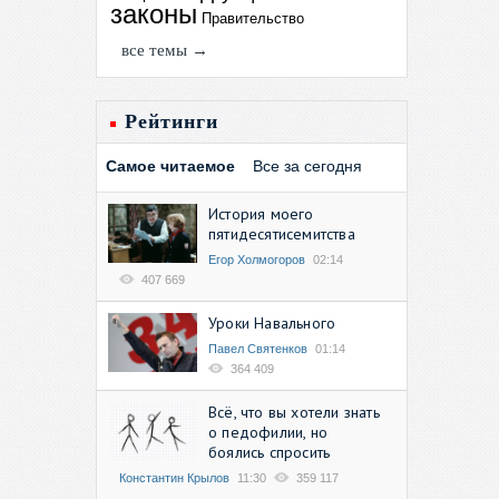
законы
Правительство
все темы →
Рейтинги
Самое читаемое
Все за сегодня
История моего
пятидесятисемитства
Егор Холмогоров
02:14
407 669
Уроки Навального
Павел Святенков
01:14
364 409
Всё, что вы хотели знать
о педофилии, но
боялись спросить
Константин Крылов
11:30
359 117