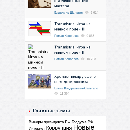
К девяностолетию
мастера
Владимир Шульгин
8 614
Transnistria. Игра на
минном поле - III
Роман Коноплев
9 835
Transnistria. Игра на
минном поле - II
Роман Коноплев
10 798
Хроники пикирующего
передозировщика
Елена Кондратьева-Сальгеро
11 364
Главные темы
Выборы президента РФ
Госдума РФ
Новые
Коррупция
Интернет