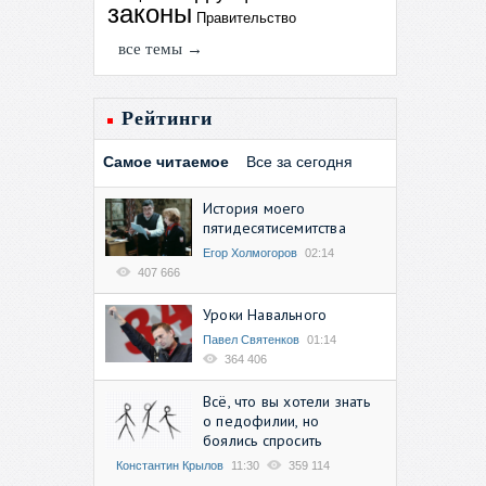
законы
Правительство
все темы →
Рейтинги
Самое читаемое
Все за сегодня
История моего
пятидесятисемитства
Егор Холмогоров
02:14
407 666
Уроки Навального
Павел Святенков
01:14
364 406
Всё, что вы хотели знать
о педофилии, но
боялись спросить
Константин Крылов
11:30
359 114