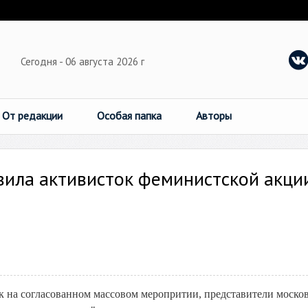
Сегодня - 06 августа 2026 г
От редакции
Особая папка
Авторы
ила активисток феминистской акции
к на согласованном массовом меропритии, представители моско