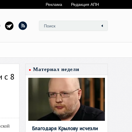
Реклама
Редакция АПН
Материал недели
 с 8
вской
Благодаря Крылову исчезли