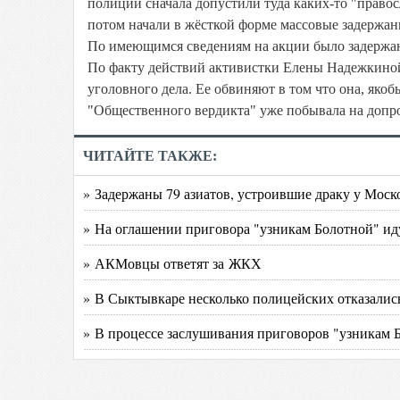
полиции сначала допустили туда каких-то "право
потом начали в жёсткой форме массовые задержан
По имеющимся сведениям на акции было задержано
По факту действий активистки Елены Надежкин
уголовного дела. Е
е обвиняют в том что она, якоб
"Общественного вердикта" уже побывала на допр
ЧИТАЙТЕ ТАКЖЕ:
» Задержаны 79 азиатов, устроившие драку у Моск
» На оглашении приговора "узникам Болотной" ид
» АКМовцы ответят за ЖКХ
» В Сыктывкаре несколько полицейских отказалис
» В процессе заслушивания приговоров "узникам 