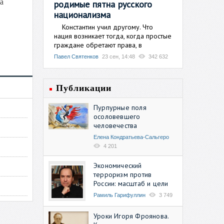
а
родимые пятна русского
национализма
Константин учил другому. Что
нация возникает тогда, когда простые
граждане обретают права, в
Павел Святенков
23 сен, 14:48
342 632
Публикации
Пурпурные поля
осоловевшего
человечества
Елена Кондратьева-Сальгеро
4 201
Экономический
терроризм против
России: масштаб и цели
Рамиль Гарифуллин
3 749
Уроки Игоря Фроянова.