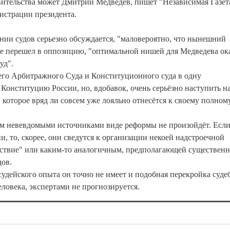
авительства может Дмитрий Медведев, пишет "Независимая Газет
нистрации президента.
нии судов серьезно обсуждается, "маловероятно, что нынешний
не перешел в оппозицию, "оптимальной нишей для Медведева ок
уд".
его Арбитражного Суда и Конституционного суда в одну
 Конституцию России, но, вдобавок, очень серьёзно наступить н
которое вряд ли совсем уже лояльно отнесётся к своему полном
м невевдомыми источниками виде реформы не произойдёт. Если
, то, скорее, они сведутся к организации некоей надстроечной
ствие" или каким-то аналогичным, предполагающей существенн
дов.
судейского опыта он точно не имеет и подобная перекройка суде
еловека, экспертами не прогнозируется.