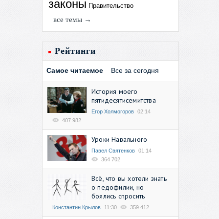
законы
Правительство
все темы →
Рейтинги
Самое читаемое
Все за сегодня
История моего
пятидесятисемитства
Егор Холмогоров
02:14
407 982
Уроки Навального
Павел Святенков
01:14
364 702
Всё, что вы хотели знать
о педофилии, но
боялись спросить
Константин Крылов
11:30
359 412