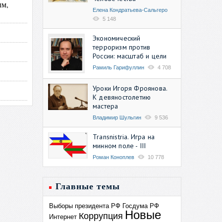
ым,
Елена Кондратьева-Сальгеро
5 148
Экономический
терроризм против
России: масштаб и цели
Рамиль Гарифуллин
4 708
Уроки Игоря Фроянова.
К девяностолетию
мастера
Владимир Шульгин
9 536
Transnistria. Игра на
минном поле - III
Роман Коноплев
10 778
Главные темы
Выборы президента РФ
Госдума РФ
Новые
Коррупция
Интернет