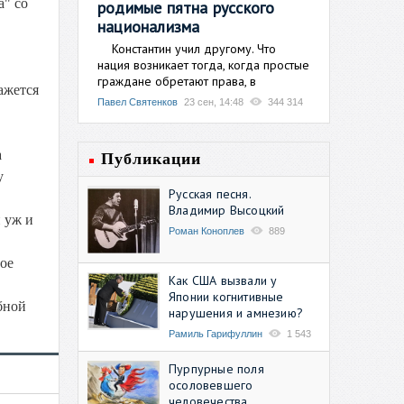
а" со
родимые пятна русского
национализма
Константин учил другому. Что
нация возникает тогда, когда простые
граждане обретают права, в
ажется
Павел Святенков
23 сен, 14:48
344 314
а
Публикации
у
Русская песня.
Владимир Высоцкий
 уж и
Роман Коноплев
889
ое
Как США вызвали у
Японии когнитивные
бной
нарушения и амнезию?
Рамиль Гарифуллин
1 543
Пурпурные поля
осоловевшего
человечества