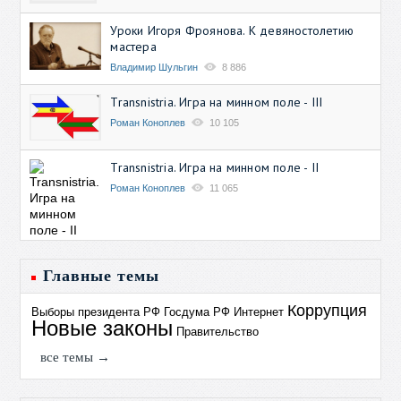
Уроки Игоря Фроянова. К девяностолетию
мастера
Владимир Шульгин
8 886
Transnistria. Игра на минном поле - III
Роман Коноплев
10 105
Transnistria. Игра на минном поле - II
Роман Коноплев
11 065
Главные темы
Коррупция
Выборы президента РФ
Госдума РФ
Интернет
Новые законы
Правительство
все темы →