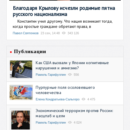
Благодаря Крылову исчезли родимые пятна
русского национализма
Константин учил другому. Что нация возникает тогда,
когда простые граждане обретают права, в
Павел Святенков
23 сен, 14:48
343 126
Публикации
Как США вызвали у Японии когнитивные
нарушения и амнезию?
Рамиль Гарифуллин
556
Пурпурные поля осоловевшего
человечества
Елена Кондратьева-Сальгеро
4 475
Экономический терроризм против России:
масштаб и цели
Рамиль Гарифуллин
4 024