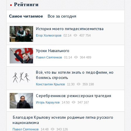
Рейтинги
Самое читаемое
Все за сегодня
История моего пятидесятисемитства
Егор Холмогоров
02:14
407 754
Уроки Навального
Павел Святенков
01:14
364 489
Всё, что вы хотели знать о педофилии, но
боялись спросить
Константин Крылов
11:30
359 198
Серебренников: режиссерская трагедия
Игорь Караулов
14:50
347 167
Благодаря Крылову исчезли родимые пятна русского
национализма
Павел Святенков
14:48
343 126