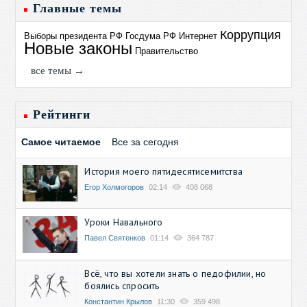
Главные темы
Коррупция
Выборы президента РФ
Госдума РФ
Интернет
Новые законы
Правительство
все темы →
Рейтинги
Самое читаемое
Все за сегодня
История моего пятидесятисемитства
Егор Холмогоров
02:14
408 068
Уроки Навального
Павел Святенков
01:14
364 787
Всё, что вы хотели знать о педофилии, но
боялись спросить
Константин Крылов
11:30
359 498