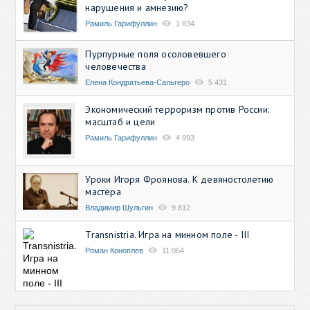
нарушения и амнезию?
Рамиль Гарифуллин
1 834
Пурпурные поля осоловевшего
человечества
Елена Кондратьева-Сальгеро
5 431
Экономический терроризм против России:
масштаб и цели
Рамиль Гарифуллин
4 993
Уроки Игоря Фроянова. К девяностолетию
мастера
Владимир Шульгин
9 812
Transnistria. Игра на минном поле - III
Роман Коноплев
11 064