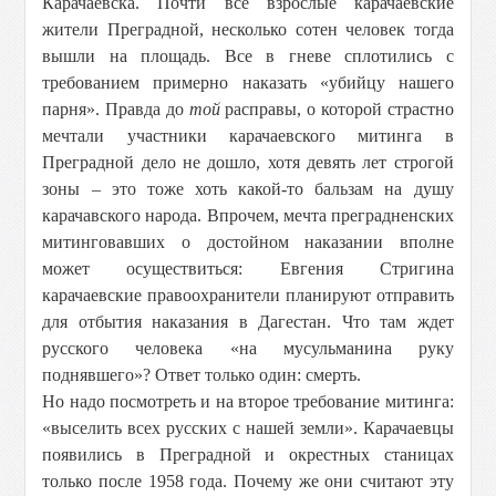
Карачаевска. Почти все взрослые карачаевские
жители Преградной, несколько сотен человек тогда
вышли на площадь. Все в гневе сплотились с
требованием примерно наказать «убийцу нашего
парня». Правда до
той
расправы, о которой страстно
мечтали участники карачаевского митинга в
Преградной дело не дошло, хотя девять лет строгой
зоны – это тоже хоть какой-то бальзам на душу
карачавского народа. Впрочем, мечта преградненских
митинговавших о достойном наказании вполне
может осуществиться: Евгения Стригина
карачаевские правоохранители планируют отправить
для отбытия наказания в Дагестан. Что там ждет
русского человека «на мусульманина руку
поднявшего»? Ответ только один: смерть.
Но надо посмотреть и на второе требование митинга:
«выселить всех русских с нашей земли». Карачаевцы
появились в Преградной и окрестных станицах
только после 1958 года. Почему же они считают эту