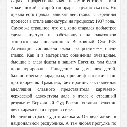
Страх, профессиональная некомпетентность или
может некий «второй гонорар» - трудно сказать. Но
правда есть правда: адвокат действовал с середины
процесса в стиле адвокатуры на процессах 1937 года.
Самое же страшное, что он, явно старался побыстрее
сделал пустую и работающую на заказчиков
этнорасправы апелляцию в Верховный Суд РФ.
Апелляция составлена была «защитником» очень
гладко. Как и в материалах обвинения очевидные,
бьющие в глаза факты в защиту Евгения, там были
проигнорированы. Нападение на дом, шок детей,
баллистические парадоксы, прочие фактологические
противоречия. Грамотно, без иронии, составленная
апелляция славного представителя карачаево-
черкесской адвокатуры дала в итоге е страшный
результат: Верховный Суд России оставил решение
двух карачаевских судов в силе.
Но нельзя строго судить адвоката. Он ведь живет в
национальной республике. А там любая прогулка по