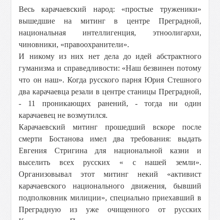
Весь карачаевский народ: «простые труженики»
вышедшие на митинг в центре Преградной,
национальная интеллигенция, этноолигархи,
чиновники, «правоохранители».
И никому из них нет дела до идей абстрактного
гуманизма и справедливости: «Наш безвинен потому
что он наш». Когда русского парня Юрия Стешного
два карачаевца резали в центре станицы Преградной,
- 11 проникающих ранений, - тогда ни один
карачаевец не возмутился.
Карачаевский митинг прошедший вскоре после
смерти Бостанова имел два требования: выдать
Евгения Стригина для национальной казни и
выселить всех русских « с нашей земли».
Организовывал этот митинг некий «активист
карачаевского национального движения, бывший
подполковник милиции», специально приехавший в
Преградную из уже очищенного от русских