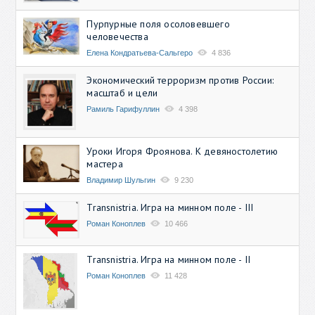
Пурпурные поля осоловевшего
человечества
Елена Кондратьева-Сальгеро
4 836
Экономический терроризм против России:
масштаб и цели
Рамиль Гарифуллин
4 398
Уроки Игоря Фроянова. К девяностолетию
мастера
Владимир Шульгин
9 230
Transnistria. Игра на минном поле - III
Роман Коноплев
10 466
Transnistria. Игра на минном поле - II
Роман Коноплев
11 428