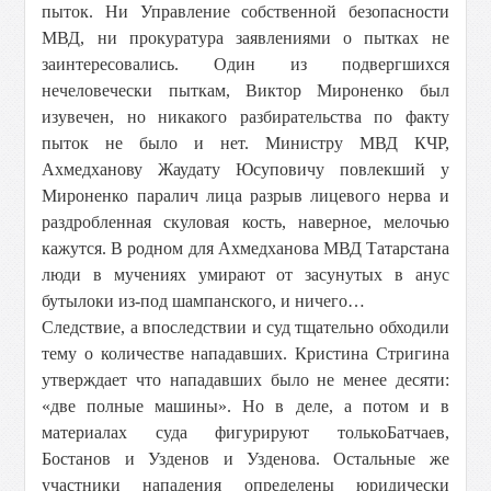
пыток. Ни Управление собственной безопасности
МВД, ни прокуратура заявлениями о пытках не
заинтересовались. Один из подвергшихся
нечеловечески пыткам, Виктор Мироненко был
изувечен, но никакого разбирательства по факту
пыток не было и нет. Министру МВД КЧР,
Ахмедханову Жаудату Юсуповичу повлекший у
Мироненко паралич лица разрыв лицевого нерва и
раздробленная скуловая кость, наверное, мелочью
кажутся. В родном для Ахмедханова МВД Татарстана
люди в мучениях умирают от засунутых в анус
бутылоки из-под шампанского, и ничего…
Следствие, а впоследствии и суд тщательно обходили
тему о количестве нападавших. Кристина Стригина
утверждает что нападавших было не менее десяти:
«две полные машины». Но в деле, а потом и в
материалах суда фигурируют только
Батчаев,
Бостанов и Узденов и Узденова. Остальные же
участники нападения определены юридически