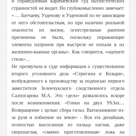
и справедливый карачаевский суд баллистических
странностей не видит. Но глубокомысленно замечает:
« … Батчаеву, Узденову и Узденовой по не зависящим
от него обстоятельствам, но при наличии реальной
опасности их жизни, огнестрельные ранения
причинены не были, поскольку поражающие
элементы патронов при выстреле не попали в их
жизненно-важные органы». Как говорится, «оцените
стиль»…
Не прозвучала в суде информация о существовании
второго уголовного дела «Стригина и Козыря»,
возбужденного к производству за подписью первого
заместителя Зеленчукского следственного отдела
Салпогарова М.А. Это «дело» развалилось вскоре
после возникновения. «Гонки на двух УАЗах…
Возвращение с целью сбора гильз. Вытаскивание из-
за руля и избиение на земле» - Вся эта дичайшая,
полностью высосанная из пальца наглая, даже
сверхнаглая, «смачно приготовленная» ложь на