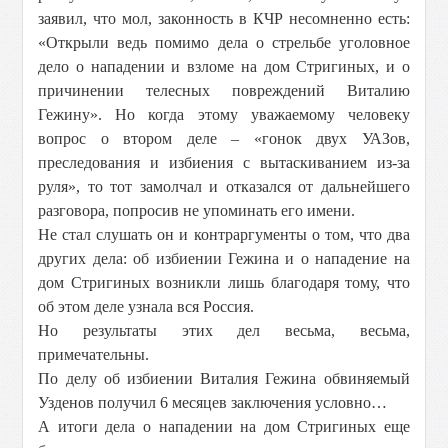
заявил, что мол, законность в КЧР несомненно есть:
«Открыли ведь помимо дела о стрельбе уголовное
дело о нападении и взломе на дом Стригиных, и о
причинении телесных повреждений Виталию
Гежину». Но когда этому уважаемому человеку
вопрос о втором деле – «гонок двух УАЗов,
преследования и избиения с вытаскиванием из-за
руля», то тот замолчал и отказался от дальнейшего
разговора, попросив не упоминать его имени.
Не стал слушать он и контраргументы о том, что два
других дела: об избиении Гежина и о нападение на
дом Стригиных возникли лишь благодаря тому, что
об этом деле узнала вся Россия.
Но результаты этих дел весьма, весьма,
примечательны.
По делу об избиении Виталия Гежина обвиняемый
Узденов получил 6 месяцев заключения условно…
А итоги дела о нападении на дом Стригиных еще