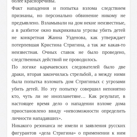
более красноречивы.
Факт нападения и попытка взлома следствием
признаны, но персонально обвинение никому не
предъявлено. Взламывали на дом некие неизвестные,
а в разбитое окно выкрикивала угрозы убить детей
не конкретная Жанна Узденова, как утверждает
потерпевшая Кристина Стригина, а так же какая-то
неизвестная. Очных ставок не было проведено,
следственных действий не проводилось.
По логике карачаевских следователей было две
драки, вторая закончилась стрельбой, а между ними
была попытка взломать дом Стригиных с угрозами
убить детей. Но эту попытку совершил непонятно
кто, чуть ли не инопланетяне… Как результат, в
настоящее время дело о нападении взломе дома
приостановлено ввиду «невозможности определить
личности нападавших».
Никакого резонанса не имели и заявления русских
фигурантов «дела Стригина» о применении к ним