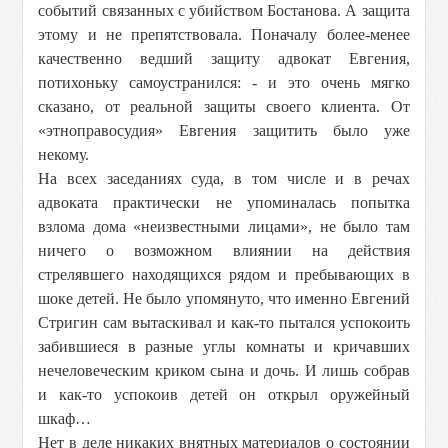
событий связанных с убийством Бостанова. А защита
этому и не препятствовала. Поначалу более-менее
качественно ведший защиту адвокат Евгения,
потихоньку самоустранился: - и это очень мягко
сказано, от реальной защиты своего клиента. От
«этноправосудия» Евгения защитить было уже
некому.
На всех заседаниях суда, в том числе и в речах
адвоката практически не упоминалась попытка
взлома дома «неизвестными лицами», не было там
ничего о возможном влиянии на действия
стрелявшего находящихся рядом и пребывающих в
шоке детей. Не было упомянуто, что именно Евгений
Стригин сам вытаскивал и как-то пытался успокоить
забившиеся в разные углы комнаты и кричавших
нечеловеческим криком сына и дочь. И лишь собрав
и как-то успокоив детей он открыл оружейный
шкаф…
Нет в деле никаких внятных материалов о состоянии