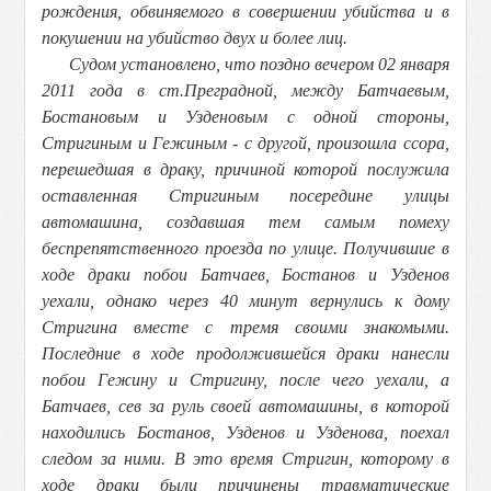
рождения, обвиняемого в совершении убийства и в
покушении на убийство двух и более лиц.
Судом установлено, что поздно вечером 02 января
2011 года в ст.Преградной, между Батчаевым,
Бостановым и Узденовым с одной стороны,
Стригиным и Гежиным - с другой, произошла ссора,
перешедшая в драку, причиной которой послужила
оставленная Стригиным посередине улицы
автомашина, создавшая тем самым помеху
беспрепятственного проезда по улице. Получившие в
ходе драки побои Батчаев, Бостанов и Узденов
уехали, однако через 40 минут вернулись к дому
Стригина вместе с тремя своими знакомыми.
Последние в ходе продолжившейся драки нанесли
побои Гежину и Стригину, после чего уехали, а
Батчаев, сев за руль своей автомашины, в которой
находились Бостанов, Узденов и Узденова, поехал
следом за ними. В это время Стригин, которому в
ходе драки были причинены травматические