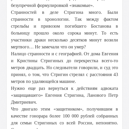
безупречной формулировкой «знакомые».
Странностей в деле Стригина много. Были
странности в хронологии. Так между фактом
стрельбы и привозом погибшего Бостанова в
больницу прошло около сорока минут. То есть
участники драки несколько десятков минут возили
мертвого… Не замечали что он умер?
Налицо странности и с географией. От дома Евгения
и Кристины Стригиных до перекрестка всего-то
метров двадцать. Но следователи говорили, и суд это
принял, о том, что Стригин стрелял с расстояния 43
метров по удаляющейся машине.
Нужно еще раз вернуться к действиям адвоката
«защищавшего» Евгения Стригина, Ланового Петр
Дмитриевич.
Что двигало этим «защитником», получившим в
качестве гонорара более 100 000 рублей собранных
для семьи Стригиных со всей России, непонятно.