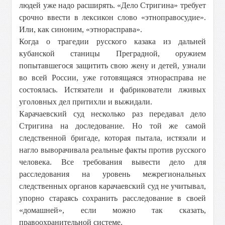
людей уже надо расширять. «Дело Стригина» требует
срочно ввести в лексикон слово «этноправосудие».
Или, как синоним, «этнорасправа».
Когда о трагедии русского казака из дальней
кубанской станицы Преградной, оружием
попытавшегося защитить свою жену и детей, узнали
во всей России, уже готовящаяся этнорасправа не
состоялась. Истязатели и фабрикователи лживых
уголовных дел притихли и выжидали.
Карачаевский суд несколько раз передавал дело
Стригина на доследование. Но той же самой
следственной бригаде, которая пытала, истязали и
нагло выворачивала реальные факты против русского
человека. Все требования вывести дело для
расследования на уровень межрегиональных
следственных органов карачаевский суд не учитывал,
упорно стараясь сохранить расследование в своей
«домашней», если можно так сказать,
правоохранительной системе.