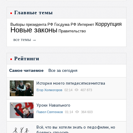
Главные темы
Коррупция
Выборы президента РФ
Госдума РФ
Интернет
Новые законы
Правительство
все темы →
Рейтинги
Самое читаемое
Все за сегодня
История моего пятидесятисемитства
Егор Холмогоров
02:14
407 873
Уроки Навального
Павел Святенков
01:14
364 603
Всё, что вы хотели знать о педофилии, но
боялись спросить