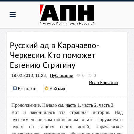
Русский ад в Карачаево-
Черкесии. Кто поможет
Евгению Стригину
19.02.2013, 11:23,
Публикации
0
0
Иван Корчагин
Вконтакте
Мой мир
Продолжение. Начало см.
часть 1
,
часть 2
,
часть 3
.
Вот и закончилась эта страшная история. Над
русским человеком посмевшим встать с оружием в
руках на защиту своих детей, карачаевское
«правосудие» сотворило образцово-показательную