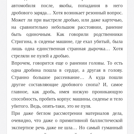
автомобиля после, якобы, попадания в него
дробового заряда… Хотя возникает резонный вопрос.
Может ли при выстреле дробью, или даже картечью,
на сравнительно небольшом расстоянии, ранение
быть одиночным. Как говорили родственники
Стригина, в сиденье машине, где ехал убитый, была
лишь одна единственная странная дырочка… Хотя
стреляли не пулей а дробью.
Впрочем, говорится еще о ранении головы. То есть
одна дробина пошла в сердце, а другая в голову.
Странно большое рассеивание… А куда пошли
другие составляющие дробового снопа? И, самое
главное, как дробь, имея низкую проникающую
способность, пробить корпус машины, сиденье и тело
убитого. Ведь, опять-таки, это не пуля.
При даже беглом рассмотрении материалов дела,
очевидно, что даже о примитивной баллистической
экспертизе речь даже не шла… Но самый гуманный