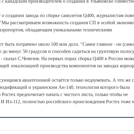
ы с канадским производителем о создании в Ульяновске совместн
r о создании завода по сборке самолетов Q400, журналистам пов
 "Мы рассматриваем возможность создания СП в особой экономи
 с аэропортом, обладающим уникальными техническими
 быть потрачено около 100 млн долл. "Самое главное - он (само
 до минус 50 градусов и способен садиться на грунтовую полосу
 - сказал С.Чемезов. На первых порах сборка Q400 в России мож
щей локализацией производства компонентов на заводах корпо
есующимся авиатехникой остаётся только недоумевать. А что же с
одификаций и украинским Ан-140, технология которого была
 Ростех предпочитает начать с чистого листа, только чтобы не
? И Ил-112, полностью российского происхождения Ростех тоже 