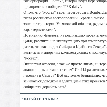
госкорпорация "Ростех", которая ведет переговор
предприятия, сообщает "РБК daily".
О том, что "Ростех" ведет переговоры с Bombardie
глава российской госкорпорации Сергей Чемезов.
зоне на территории Ульяновской области, рядом
характеристиками".
По мнению Чемезова, на реализацию проекта может
Q400) рассчитан на эксплуатацию при температуре
раз то, что важно для Сибири и Крайнего Севера",
вестись из импортных комплектующих с последую
"Ростех".
Экспертам отрасли, а так же просто лицам, интер
аналогичными "ташкентским" Ил-114 различных м
передана в Самару? Всё настолько безнадёжно, что
заниматься доводкой и адаптацией этих проектов
собирается дорабатывать?
ЧИТАЙТЕ ТАКЖЕ: