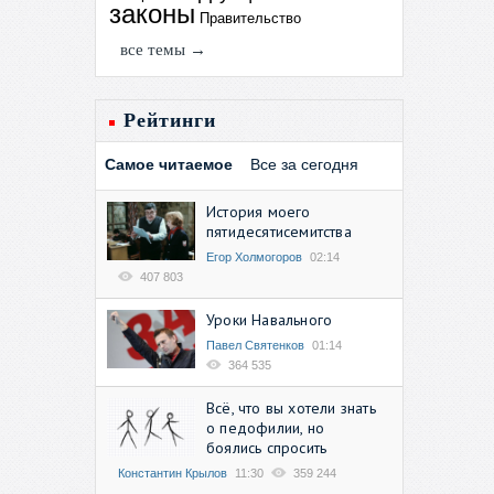
законы
Правительство
все темы →
Рейтинги
Самое читаемое
Все за сегодня
История моего
пятидесятисемитства
Егор Холмогоров
02:14
407 803
Уроки Навального
Павел Святенков
01:14
364 535
Всё, что вы хотели знать
о педофилии, но
боялись спросить
Константин Крылов
11:30
359 244