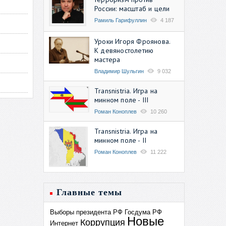
России: масштаб и цели
Рамиль Гарифуллин
4 187
Уроки Игоря Фроянова.
К девяностолетию
мастера
Владимир Шульгин
9 032
Transnistria. Игра на
минном поле - III
Роман Коноплев
10 260
Transnistria. Игра на
минном поле - II
Роман Коноплев
11 222
Главные темы
Выборы президента РФ
Госдума РФ
Новые
Коррупция
Интернет