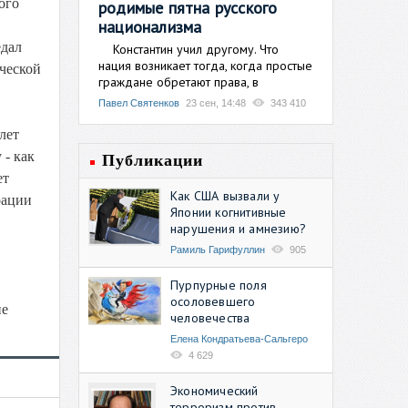
ого
родимые пятна русского
национализма
едал
Константин учил другому. Что
нация возникает тогда, когда простые
ческой
граждане обретают права, в
Павел Святенков
23 сен, 14:48
343 410
лет
 - как
Публикации
ет
Как США вызвали у
рации
Японии когнитивные
нарушения и амнезию?
Рамиль Гарифуллин
905
Пурпурные поля
осоловевшего
не
человечества
Елена Кондратьева-Сальгеро
4 629
Экономический
терроризм против