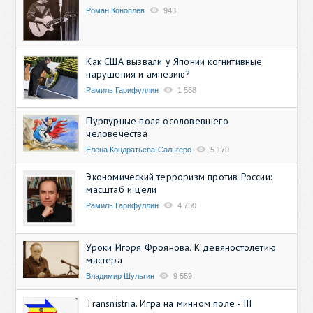
Роман Коноплев
943
Как США вызвали у Японии когнитивные
нарушения и амнезию?
Рамиль Гарифуллин
1 568
Пурпурные поля осоловевшего
человечества
Елена Кондратьева-Сальгеро
5 170
Экономический терроризм против России:
масштаб и цели
Рамиль Гарифуллин
4 730
Уроки Игоря Фроянова. К девяностолетию
мастера
Владимир Шульгин
9 559
Transnistria. Игра на минном поле - III