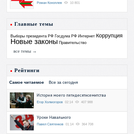
Роман Коноплев
10 801
Главные темы
Коррупция
Выборы президента РФ
Госдума РФ
Интернет
Новые законы
Правительство
все темы →
Рейтинги
Самое читаемое
Все за сегодня
История моего пятидесятисемитства
Егор Холмогоров
02:14
407 988
Уроки Навального
Павел Святенков
01:14
364 708