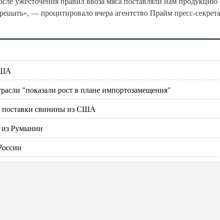
осле ужесточения правил ввоза мяса поставляли нам продукцию 
решать», — процитировало вчера агентство Прайм пресс-секрет
США
отрасли "показали рост в плане импортозамещения"
на поставки свинины из США
а из Румынии
России