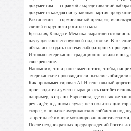
документом — справкой аккредитованной лаборато
документа каждая поступающая партия продукции 
Рактопамин — гормональный препарат, использую
свиней и крупного рогатого скота.
Бразилия, Канада и Мексика выразили готовность
паузу для соответствующей подготовки. В течени
обязались создать систему лабораторных проверок
И только американцы традиционно встали в позу
свое решение.
Напомним, что и ранее вместо того, чтобы, напри
американские производители пытались обходили 
Как прокомментировал АПН генеральный директор
производители умеют выращивать скот без исполь
например, в страны Евросоюза, где он так же запр
речь идёт, в данном случае, не о политизации то
скорее, о попытке американских лоббистов под ш
запрет на её импорт мотивирован политическими,
После неоднократных предупреждений Россельхозн