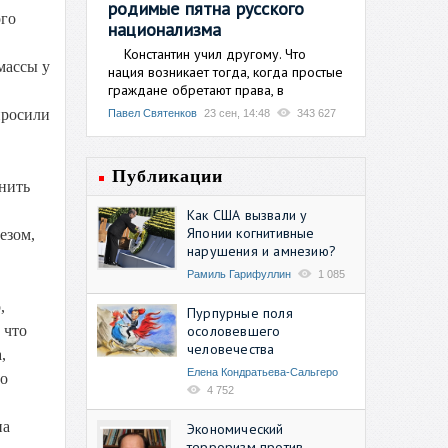
родимые пятна русского
ого
национализма
Константин учил другому. Что
массы у
нация возникает тогда, когда простые
граждане обретают права, в
просили
Павел Святенков
23 сен, 14:48
343 627
Публикации
нить
Как США вызвали у
Японии когнитивные
езом,
нарушения и амнезию?
Рамиль Гарифуллин
1 085
,
Пурпурные поля
осоловевшего
 что
человечества
,
Елена Кондратьева-Сальгеро
то
4 752
на
Экономический
терроризм против