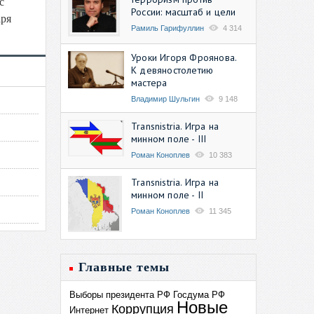
с
России: масштаб и цели
аря
Рамиль Гарифуллин
4 314
Уроки Игоря Фроянова.
К девяностолетию
мастера
Владимир Шульгин
9 148
Transnistria. Игра на
минном поле - III
Роман Коноплев
10 383
Transnistria. Игра на
минном поле - II
Роман Коноплев
11 345
Главные темы
Выборы президента РФ
Госдума РФ
Новые
Коррупция
Интернет