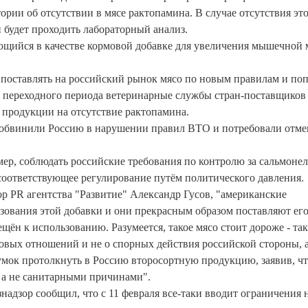
рии об отсутствии в мясе рактопамина. В случае отсутствия эт
будет проходить лабораторный анализ.
щийся в качестве кормовой добавке для увеличения мышечной 
 поставлять на российский рынок мясо по новым правилам и по
е переходного периода ветеринарные службы стран-поставщиков
 продукции на отсутствие рактопамина.
, обвинили Россию в нарушении правил ВТО и потребовали отме
мер, соблюдать российские требования по контролю за сальмонел
соответствующее регулирование путём политического давления.
 PR агентства "Развитие" Александр Гусов, "американские
зования этой добавки и они прекрасным образом поставляют его
ещён к использованию. Разумеется, такое мясо стоит дороже - так
рговых отношений и не о спорных действия российской стороны, а
умок протолкнуть в Россию второсортную продукцию, заявив, ч
 а не санитарными причинами".
адзор сообщил, что с 11 февраля все-таки вводит ограничения 