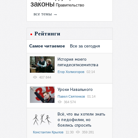
законы
Правительство
все темы →
Рейтинги
Самое читаемое
Все за сегодня
История моего
пятидесятисемитства
Егор Холмогоров
02:14
407 844
Уроки Навального
Павел Святенков
01:14
364 574
Всё, что вы хотели знать
о педофилии, но
боялись спросить
Константин Крылов
11:30
359 281