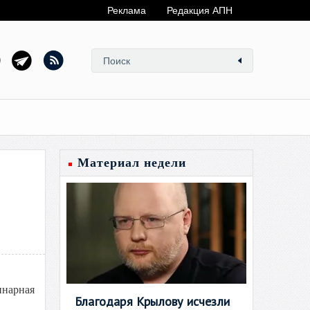
Реклама
Редакция АПН
Материал недели
ы
инарная
Благодаря Крылову исчезли