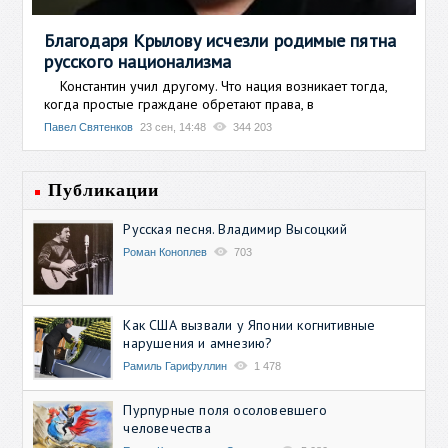
Благодаря Крылову исчезли родимые пятна
русского национализма
Константин учил другому. Что нация возникает тогда,
когда простые граждане обретают права, в
Павел Святенков
23 сен, 14:48
344 203
Публикации
Русская песня. Владимир Высоцкий
Роман Коноплев
703
Как США вызвали у Японии когнитивные
нарушения и амнезию?
Рамиль Гарифуллин
1 478
Пурпурные поля осоловевшего
человечества