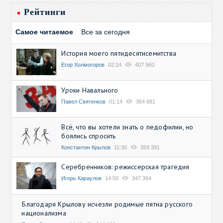
Рейтинги
Самое читаемое
Все за сегодня
История моего пятидесятисемитства
Егор Холмогоров
02:14
407 960
Уроки Навального
Павел Святенков
01:14
364 681
Всё, что вы хотели знать о педофилии, но
боялись спросить
Константин Крылов
11:30
359 391
Серебренников: режиссерская трагедия
Игорь Караулов
14:50
347 364
Благодаря Крылову исчезли родимые пятна русского
национализма