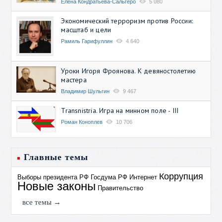
Елена Кондратьева-Сальгеро
5 080
Экономический терроризм против России:
масштаб и цели
Рамиль Гарифуллин
4 640
Уроки Игоря Фроянова. К девяностолетию
мастера
Владимир Шульгин
9 467
Transnistria. Игра на минном поле - III
Роман Коноплев
10 706
Главные темы
Коррупция
Выборы президента РФ
Госдума РФ
Интернет
Новые законы
Правительство
все темы →