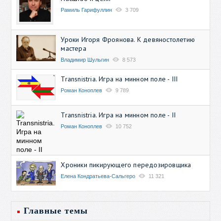
Рамиль Гарифуллин
3 709
Уроки Игоря Фроянова. К девяностолетию
мастера
Владимир Шульгин
8 573
Transnistria. Игра на минном поле - III
Роман Коноплев
9 789
Transnistria. Игра на минном поле - II
Роман Коноплев
10 752
Хроники пикирующего передозировщика
Елена Кондратьева-Сальгеро
11 321
Главные темы