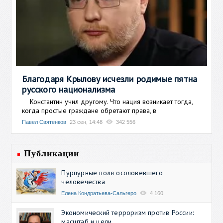
Благодаря Крылову исчезли родимые пятна
русского национализма
Константин учил другому. Что нация возникает тогда,
когда простые граждане обретают права, в
Павел Святенков
23 сен, 14:48
342 556
Публикации
Пурпурные поля осоловевшего
человечества
Елена Кондратьева-Сальгеро
4 160
Экономический терроризм против России:
масштаб и цели