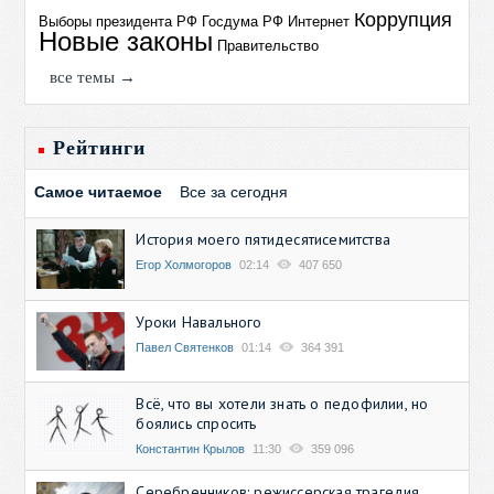
Коррупция
Выборы президента РФ
Госдума РФ
Интернет
Новые законы
Правительство
все темы →
Рейтинги
Самое читаемое
Все за сегодня
История моего пятидесятисемитства
Егор Холмогоров
02:14
407 650
Уроки Навального
Павел Святенков
01:14
364 391
Всё, что вы хотели знать о педофилии, но
боялись спросить
Константин Крылов
11:30
359 096
Серебренников: режиссерская трагедия