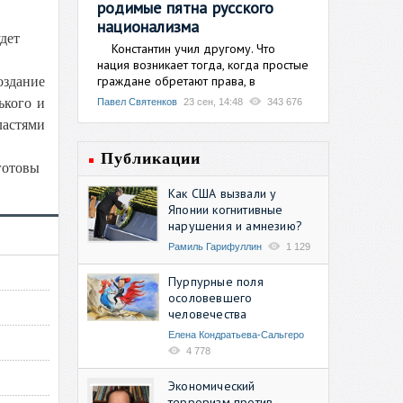
родимые пятна русского
национализма
дет
Константин учил другому. Что
нация возникает тогда, когда простые
граждане обретают права, в
оздание
ького и
Павел Святенков
23 сен, 14:48
343 676
ластями
Публикации
 готовы
Как США вызвали у
Японии когнитивные
нарушения и амнезию?
Рамиль Гарифуллин
1 129
Пурпурные поля
осоловевшего
человечества
Елена Кондратьева-Сальгеро
4 778
Экономический
терроризм против