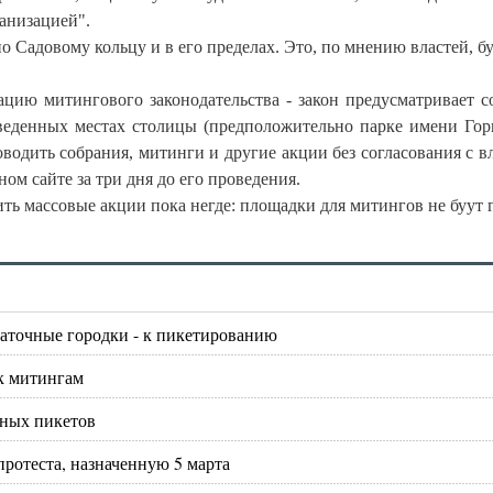
анизацией".
 Садовому кольцу и в его пределах. Это, по мнению властей, бу
ацию митингового законодательства - закон предусматривает с
тведенных местах столицы (предположительно парке имени Гор
оводить собрания, митинги и другие акции без согласования с в
ном сайте за три дня до его проведения.
дить массовые акции пока негде: площадки для митингов не буут
латочные городки - к пикетированию
к митингам
чных пикетов
протеста, назначенную 5 марта