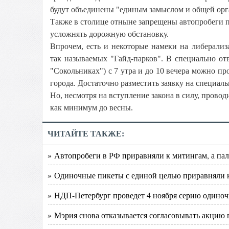
будут объединены "единым замыслом и общей орг
Также в столице отныне запрещены автопробеги по
усложнять дорожную обстановку.
Впрочем, есть и некоторые намеки на либерализ
так называемых "Гайд-парков". В специально о
"Сокольниках") с 7 утра и до 10 вечера можно пр
города. Достаточно разместить заявку на специаль
Но, несмотря на вступление закона в силу, прово
как минимум до весны.
ЧИТАЙТЕ ТАКЖЕ:
» Автопробеги в РФ приравняли к митингам, а па
» Одиночные пикеты с единой целью приравняли 
» НДП-Петербург проведет 4 ноября серию одино
» Мэрия снова отказывается согласовывать акцию 