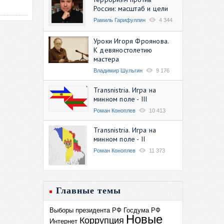
России: масштаб и цели
Рамиль Гарифуллин
4 344
Уроки Игоря Фроянова.
К девяностолетию
мастера
Владимир Шульгин
9 176
Transnistria. Игра на
минном поле - III
Роман Коноплев
10 413
Transnistria. Игра на
минном поле - II
Роман Коноплев
11 373
Главные темы
Выборы президента РФ
Госдума РФ
Новые
Коррупция
Интернет