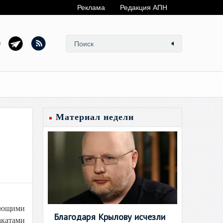
Реклама
Редакция АПН
Материал недели
рующими
Благодаря Крылову исчезли
акатами