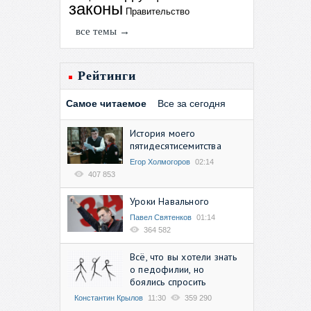
законы
Правительство
все темы →
Рейтинги
Самое читаемое
Все за сегодня
История моего
пятидесятисемитства
Егор Холмогоров
02:14
407 853
Уроки Навального
Павел Святенков
01:14
364 582
Всё, что вы хотели знать
о педофилии, но
боялись спросить
Константин Крылов
11:30
359 290