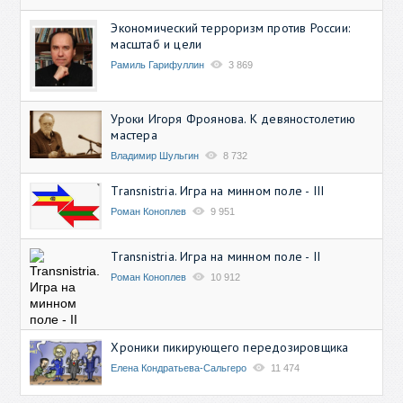
Экономический терроризм против России:
масштаб и цели
Рамиль Гарифуллин
3 869
Уроки Игоря Фроянова. К девяностолетию
мастера
Владимир Шульгин
8 732
Transnistria. Игра на минном поле - III
Роман Коноплев
9 951
Transnistria. Игра на минном поле - II
Роман Коноплев
10 912
Хроники пикирующего передозировщика
Елена Кондратьева-Сальгеро
11 474