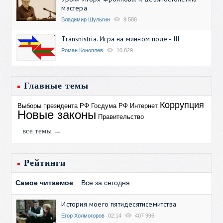
мастера
Владимир Шульгин
9 588
Transnistria. Игра на минном поле - III
Роман Коноплев
10 829
Главные темы
Коррупция
Выборы президента РФ
Госдума РФ
Интернет
Новые законы
Правительство
все темы →
Рейтинги
Самое читаемое
Все за сегодня
История моего пятидесятисемитства
Егор Холмогоров
02:14
407 996