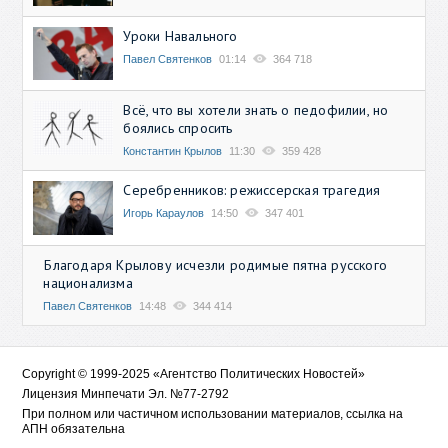
Уроки Навального
Павел Святенков
01:14
364 718
Всё, что вы хотели знать о педофилии, но
боялись спросить
Константин Крылов
11:30
359 428
Серебренников: режиссерская трагедия
Игорь Караулов
14:50
347 401
Благодаря Крылову исчезли родимые пятна русского
национализма
Павел Святенков
14:48
344 414
Copyright © 1999-2025 «Агентство Политических Новостей»
Лицензия Минпечати Эл. №77-2792
При полном или частичном использовании материалов, ссылка на
АПН обязательна