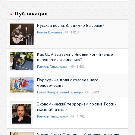
Публикации
Русская песня. Владимир Высоцкий
Роман Коноплев
1 013
Как США вызвали у Японии когнитивные
нарушения и амнезию?
Рамиль Гарифуллин
1 601
Пурпурные поля осоловевшего
человечества
Елена Кондратьева-Сальгеро
5 203
Экономический терроризм против России:
масштаб и цели
Рамиль Гарифуллин
4 762
Уроки Игоря Фроянова. К девяностолетию