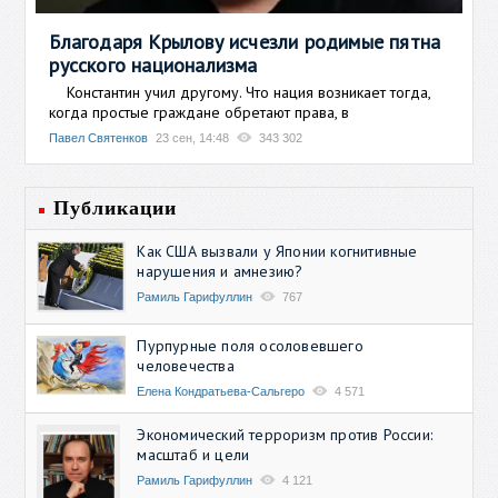
Благодаря Крылову исчезли родимые пятна
русского национализма
Константин учил другому. Что нация возникает тогда,
когда простые граждане обретают права, в
Павел Святенков
23 сен, 14:48
343 302
Публикации
Как США вызвали у Японии когнитивные
нарушения и амнезию?
Рамиль Гарифуллин
767
Пурпурные поля осоловевшего
человечества
Елена Кондратьева-Сальгеро
4 571
Экономический терроризм против России:
масштаб и цели
Рамиль Гарифуллин
4 121