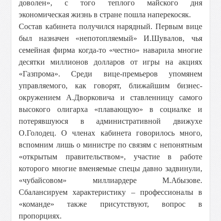
доволен», с того теплого майского дня
экономическая жизнь в стране пошла наперекосяк.
Состав кабинета получился нарядный. Первым вице
был назначен «непотопляемый» И.Шувалов, чья
семейная фирма когда-то «честно» наварила многие
десятки миллионов долларов от игры на акциях
«Газпрома». Среди вице-премьеров упомянем
управляемого, как говорят, ближайшим бизнес-
окружением А.Дворковича и ставленницу самого
высокого олигарха «плавающую» в социалке и
потерявшуюся в административной движухе
О.Голодец. О членах кабинета говорилось много,
вспомним лишь о министре по связям с непонятным
«открытым правительством», участие в работе
которого многие вменяемые спецы давно задвинули,
«чубайсовом» миллиардере М.Абызове.
Сбалансируем характеристику – профессионалы в
«команде» также присутствуют, вопрос в
пропорциях.