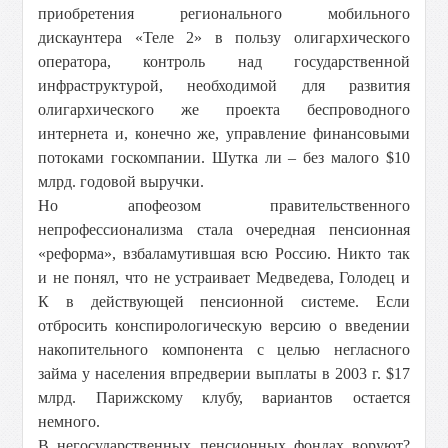
приобретения регионального мобильного
дискаунтера «Теле 2» в пользу олигархического
оператора, контроль над государственной
инфраструктурой, необходимой для развития
олигархического же проекта беспроводного
интернета и, конечно же, управление финансовыми
потоками госкомпании. Шутка ли – без малого $10
млрд. годовой выручки.
Но апофеозом правительственного
непрофессионализма стала очередная пенсионная
«реформа», взбаламутившая всю Россию. Никто так
и не понял, что не устраивает Медведева, Голодец и
К в действующей пенсионной системе. Если
отбросить конспирологическую версию о введении
накопительного компонента с целью негласного
займа у населения впредверии выплаты в 2003 г. $17
млрд. Парижскому клубу, вариантов остается
немного.
В негосударственных пенсионных фондах воруют?