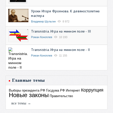
Уроки Игоря Фроянова. К девяностолетию
мастера
Владимир Шульгин
8 972
Transnistria. Игра на минном поле - III
Роман Коноплев
10 193
Transnistria. Игра на минном поле - II
Роман Коноплев
11 155
Главные темы
Коррупция
Выборы президента РФ
Госдума РФ
Интернет
Новые законы
Правительство
все темы →