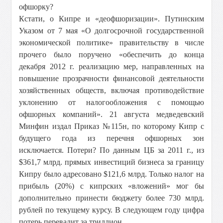
офшорку?
Кстати, о Кипре и «деофшоризации». Путинским
Указом от 7 мая «О долгосрочной государственной
экономической политике» правительству в числе
прочего было поручено «обеспечить до конца
декабря 2012 г. реализацию мер, направленных на
повышение прозрачности финансовой деятельности
хозяйственных обществ, включая противодействие
уклонению от налогообложения с помощью
офшорных компаний». 21 августа медведевский
Минфин издал Приказ №115н, по которому Кипр с
будущего года из перечня офшорных зон
исключается. Потери? По данным ЦБ за 2011 г., из
$361,7 млрд. прямых инвестиций бизнеса за границу
Кипру было адресовано $121,6 млрд. Только налог на
прибыль (20%) с кипрских «вложений» мог бы
дополнительно принести бюджету более 730 млрд.
рублей по текущему курсу. В следующем году цифра
потерь перевалит за триллион.