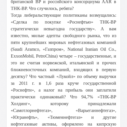
британской ВР и российского консорциума AAR в
ТНК-ВР. Что случилось, ребята?
Тогда либеральствующие политиканы возмущались:
«Сделка по покупке «Роснефтью» ТНК-ВР
стратегически невыгодна государству». А вам
известно, милые адепты свободного рынка, что из
пяти крупнейших мировых нефтегазовых компаний
(Saudi Aramco, «Газпром», National Iranian Oil Co.,
ExxonMobil, PetroChina) четыре – государственные, и
это не считая норвежской, итальянской и прочих
ближневосточных компаний, входящих в первую
десятку? Что частный «Лукойл» по объему выручки
за 2011 г. в 1,6 раза круче государственной
«Роснефти», а налог на прибыль они заплатили
практически одинаковый? Что 94,7% «ТНК-ВР
Холдинг», которому принадлежали
«Самотлорнефтегаз», «Варьеганнефтегаз»,
«Югранефть», «Тюменнефтегаз» и другие
нефтегазовые активы, оформлено на кипрскую