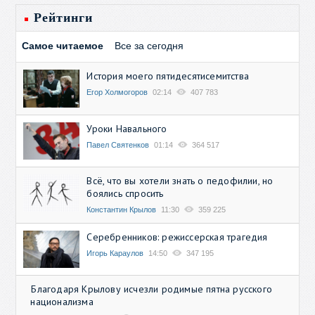
Рейтинги
Самое читаемое
Все за сегодня
История моего пятидесятисемитства
Егор Холмогоров
02:14
407 783
Уроки Навального
Павел Святенков
01:14
364 517
Всё, что вы хотели знать о педофилии, но
боялись спросить
Константин Крылов
11:30
359 225
Серебренников: режиссерская трагедия
Игорь Караулов
14:50
347 195
Благодаря Крылову исчезли родимые пятна русского
национализма