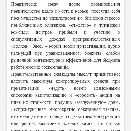
Практически сразу после формирования
правительство взяло с места в карьер, посвятив себя
преимущественно удовлетворению бизнес-интересов
приближенных олигархов, «отжатию» у путинской
команды центров прибыли и участию в
спекулятивных доходах проправительственных
«волков». Здесь – корни новой приватизации, дурно
пахнущей при уравновешенном бюджете, слабой
рыночной конъюнктуре и эффективной для бюджета
работе многих госкомпаний.
Правительственные схемоделы мыслят примитивно:
вложить максимум контролируемых средств при
приватизации, «надуть» всеми возможными
способами капитализацию и «сбросить» акции на
пике их стоимости, получив «заслуженную» долю.
Беспроигрышная, многократно обкатанная тактика,
не имеющая ничего общего с развитием конкуренции
или ростом налоговых доходов казны. Не зря же
правительство изначально, еще в июне этого года