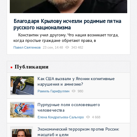
Благодаря Крылову исчезли родимые пятна
русского национализма
Константин учил другому. Что нация возникает тогда,
когда простые граждане обретают права, в
Павел Святенков
23 сен, 14:48
343 482
Публикации
Как США вызвали у Японии когнитивные
нарушения и амнезию?
Рамиль Гарифуллин
980
Пурпурные поля осоловевшего
человечества
Елена Кондратьева-Сальгеро
4 668
Экономический терроризм против России:
масштаб и цели