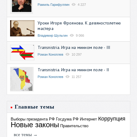
Рамиль Гарифуллин
4 227
Уроки Игоря Фроянова. К девяностолетию
мастера
Владимир Шульгин
9 066
Transnistria. Игра на минном поле - III
Роман Коноплев
10 297
Transnistria. Игра на минном поле - II
Роман Коноплев
11 257
Главные темы
Коррупция
Выборы президента РФ
Госдума РФ
Интернет
Новые законы
Правительство
все темы →