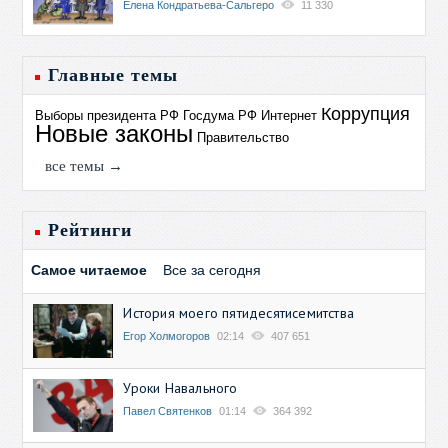
Елена Кондратьева-Сальгеро
11 330
Главные темы
Коррупция
Выборы президента РФ
Госдума РФ
Интернет
Новые законы
Правительство
все темы →
Рейтинги
Самое читаемое
Все за сегодня
История моего пятидесятисемитства
Егор Холмогоров
02:14
407 651
Уроки Навального
Павел Святенков
01:14
364 392