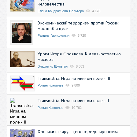
человечества
Елена Кондратьева-Сальгеро
4 170
Экономический терроризм против России:
масштаб и цели
Рамиль Гарифуллин
3 720
Уроки Игоря Фроянова. К девяностолетию
мастера
Владимир Шульгин
8 583
Transnistria. Игра на минном поле - III
Роман Коноплев
9 800
Transnistria. Игра на минном поле - II
Роман Коноплев
10 762
Хроники пикирующего передозировщика