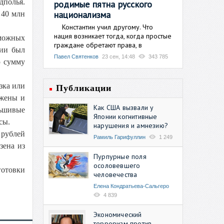
дполья.
родимые пятна русского
национализма
 40 млн
Константин учил другому. Что
нация возникает тогда, когда простые
зможных
граждане обретают права, в
ции был
Павел Святенков
23 сен, 14:48
343 785
ю сумму
зка или
Публикации
ужены и
Как США вызвали у
льшивые
Японии когнитивные
сы.
нарушения и амнезию?
 рублей
Рамиль Гарифуллин
1 249
зена из
Пурпурные поля
осоловевшего
готовки
человечества
Елена Кондратьева-Сальгеро
4 839
Экономический
терроризм против