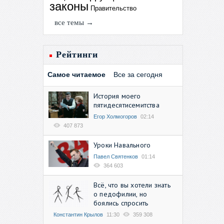
законы
Правительство
все темы →
Рейтинги
Самое читаемое
Все за сегодня
История моего
пятидесятисемитства
Егор Холмогоров
02:14
407 873
Уроки Навального
Павел Святенков
01:14
364 603
Всё, что вы хотели знать
о педофилии, но
боялись спросить
Константин Крылов
11:30
359 308