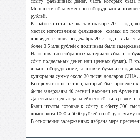
сбыту фальшивых денег, часть которых была п
Мощности обнаруженного оборудования позволял
рублей.
Разработка сети началась в октябре 2011 года, 
местах изготовления фальшивок, схемах их пос
проведен с июля по декабрь 2012 года в Дагес
более 3,5 млн рублей с поличным были задержаны
На основании собранных материалов было возбужд
сбыт поддельных денег или ценных бумаг). В х
изъяты оборудование, заготовки бумаги с водяны
купюры на сумму около 20 тысяч долларов США, 
Во время второго этапа, который был проведен в
были задержаны 40-летний выходец из Армении 
Дагестана с целью дальнейшего сбыта в различны
Были изъяты готовые к сбыту к сбыту 300 тыся
номиналом 1000 и 5000 рублей на общую сумму ок
В отношении задержанных избрана мера пресечени