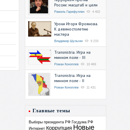
России: масштаб и цели
Рамиль Гарифуллин
4 402
Уроки Игоря Фроянова.
К девяностолетию
мастера
Владимир Шульгин
9 233
Transnistria. Игра на
минном поле - III
Роман Коноплев
10 469
Transnistria. Игра на
минном поле - II
Роман Коноплев
11 431
Главные темы
Выборы президента РФ
Госдума РФ
Новые
Коррупция
Интернет