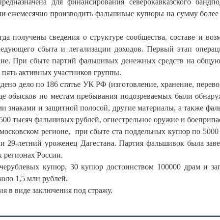
редназначена для финансирования северокавказского бандпо
и ежемесячно производить фальшивые купюры на сумму более
когда получены сведения о структуре сообщества, составе и во
ледующего сбыта и легализации доходов. Первый этап опера
тане. При сбыте партий фальшивых денежных средств на общу
 пять активных участников группы.
ено дело по 186 статье УК РФ (изготовление, хранение, перево
оде обысков по местам пребывания подозреваемых были обнар
ми знаками и защитной полосой, другие материалы, а также фа
500 тысяч фальшивых рублей, огнестрельное оружие и боеприпа
 московском регионе, при сбыте ста поддельных купюр по 5000
и 29-летний уроженец Дагестана. Партия фальшивок была заве
х регионах России.
черублевых купюр, 30 купюр достоинством 100000 драм и за
оло 1,5 млн рублей.
я в виде заключения под стражу.