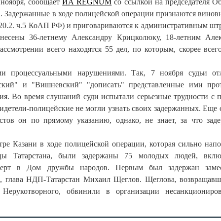
 ноября, сообщает
ИА REGNUM
со ссылкой на председателя О
ва. Задержанные в ходе полицейской операции признаются вино
 20.2. ч.5 КоАП РФ) и приговариваются к административным шт
несены 36-летнему Александру Крицколюку, 18-летним
Але
ссмотрении всего находятся 55 дел, по которым, скорее всего
ми процессуальными нарушениями. Так, 7 ноября судьи о
ский" и "Вишневский" "дописать" представленные ими про
ия. Во время слушаний суди испытали серьезные трудности с 
идетели-полицейские не могли узнать своих задержанных. Еще 
стов он по прямому указанию, однако, не знает, за что зад
тре Казани в ходе полицейской операции, которая сильно нап
ицы Татарстана, были задержаны 75 молодых людей, вклю
нцерт в Дом дружбы народов. Первым был задержан замес
и, глава НДП-Татарстан
Михаил Щеглов
. Щеглова, возвращавш
Нерукотворного, обвинили в организации несанкциониров