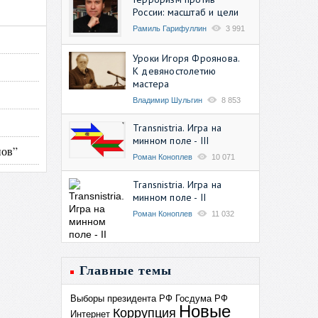
России: масштаб и цели
Рамиль Гарифуллин
3 991
Уроки Игоря Фроянова.
К девяностолетию
мастера
Владимир Шульгин
8 853
Transnistria. Игра на
минном поле - III
нов”
Роман Коноплев
10 071
Transnistria. Игра на
минном поле - II
Роман Коноплев
11 032
Главные темы
Выборы президента РФ
Госдума РФ
Новые
Коррупция
Интернет