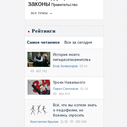
законы
Правительство
все темы →
Рейтинги
Самое читаемое
Все за сегодня
История моего
пятидесятисемитства
Егор Холмогоров
02:14
407 741
Уроки Навального
Павел Святенков
01:14
364 474
Всё, что вы хотели знать
о педофилии, но
боялись спросить
Константин Крылов
11:30
359 184