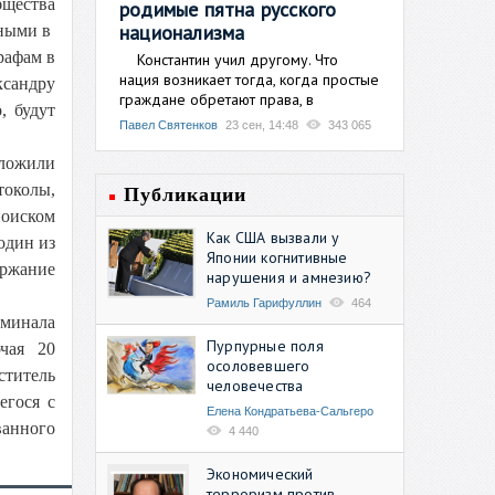
бщества
родимые пятна русского
национализма
вными в
рафам в
Константин учил другому. Что
нация возникает тогда, когда простые
ксандру
граждане обретают права, в
, будут
Павел Святенков
23 сен, 14:48
343 065
тложили
токолы,
Публикации
поиском
Как США вызвали у
один из
Японии когнитивные
ержание
нарушения и амнезию?
Рамиль Гарифуллин
464
оминала
Пурпурные поля
чая 20
осоловевшего
титель
человечества
егося с
Елена Кондратьева-Сальгеро
анного
4 440
Экономический
терроризм против