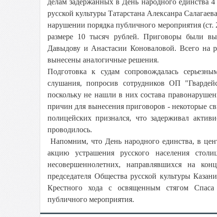
делам задержанных в День народного единства 4
русской культуры Татарстана Алексанра Салагае
нарушении порядка публичного мероприятия (ст.
размере 10 тысяч рублей. Приговоры были вы
Давыдову
и Анастасии Коноваловой. Всего на ра
вынесены аналогичные решения.
Подготовка к судам сопровождалась серьезны
слушания, попросив сотрудников ОП "Гвардей
поскольку не нашли в них состава правонарушен
причин для вынесения приговоров - некоторые св
полицейских признался, что задерживал активи
проводилось.
Напомним, что День народного единства, в цен
акцию устрашения русского населения стол
несовершеннолетних, направлявшихся на ко
председателя Общества русской культуры Казан
Крестного хода с освященным стягом Спаса 
публичного мероприятия.