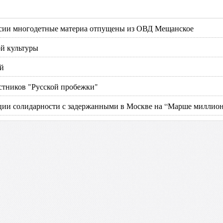
ссии многодетные материа отпущены из ОВД Мещанское
ой культуры
ий
астников "Русской пробежки"
кции солидарности с задержанными в Москве на “Марше миллио