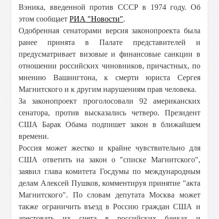
Вэника, введенной против СССР в 1974 году. Об
этом сообщает
РИА "Новости"
.
Одобренная сенаторами версия законопроекта была
ранее принята в Палате представителей и
предусматривает визовые и финансовые санкции в
отношении российских чиновников, причастных, по
мнению Вашингтона, к смерти юриста Сергея
Магнитского и к другим нарушениям прав человека.
За законопроект проголосовали 92 американских
сенатора, против высказались четверо.
Президент
США Барак Обама подпишет закон в ближайшем
времени.
Россия может жестко и крайне чувствительно для
США ответить на закон о "списке Магнитского",
заявил глава комитета Госдумы по международным
делам Алексей Пушков, комментируя принятие "акта
Магнитского". По словам депутата Москва может
также ограничить въезд в Россию граждан США и
арестовать их счета в российских банках и