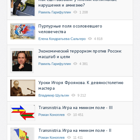
нарушения и амнезию?
Рамиль Гарифуллин
1 208
Пурпурные поля осоловевшего
человечества
Елена Кондратьева-Сальгеро
4 818
Экономический терроризм против России:
масштаб и цели
Рамиль Гарифуллин
4 381
Уроки Игоря Фроянова. К девяностолетию
мастера
Владимир Шульгин
9 212
Transnistria. Игра на минном поле - III
Роман Коноплев
10 451
Transnistria. Игра на минном поле - II
Роман Коноплев
11 411