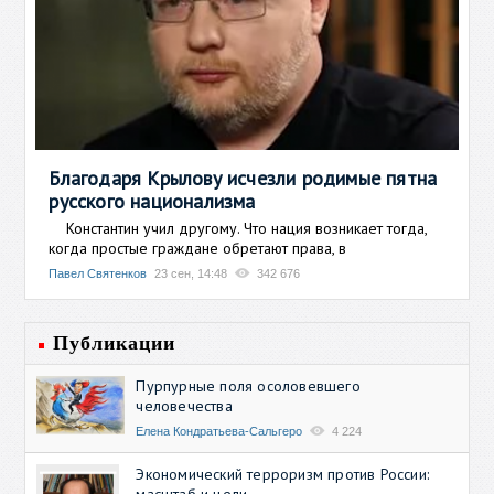
Благодаря Крылову исчезли родимые пятна
русского национализма
Константин учил другому. Что нация возникает тогда,
когда простые граждане обретают права, в
Павел Святенков
23 сен, 14:48
342 676
Публикации
Пурпурные поля осоловевшего
человечества
Елена Кондратьева-Сальгеро
4 224
Экономический терроризм против России:
масштаб и цели