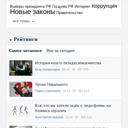
Коррупция
Выборы президента РФ
Госдума РФ
Интернет
Новые законы
Правительство
все темы →
Рейтинги
Самое читаемое
Все за сегодня
История моего пятидесятисемитства
Егор Холмогоров
02:14
407 675
Уроки Навального
Павел Святенков
01:14
364 413
Всё, что вы хотели знать о педофилии, но
боялись спросить
Константин Крылов
11:30
359 122