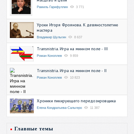
Рамиль Гарифуллин
3 771
Уроки Игоря Фроянова. К девяностолетию
мастера
Владимир Шульгин
8 637
Transnistria. Игра на минном поле - III
Роман Коноплев
9 859
Transnistria. Игра на минном поле - II
Роман Коноплев
10 823
Хроники пикирующего передозировщика
Елена Кондратьева-Сальгеро
11 387
Главные темы