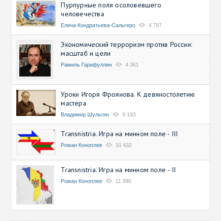
Пурпурные поля осоловевшего
человечества
Елена Кондратьева-Сальгеро
4 797
Экономический терроризм против России:
масштаб и цели
Рамиль Гарифуллин
4 361
Уроки Игоря Фроянова. К девяностолетию
мастера
Владимир Шульгин
9 193
Transnistria. Игра на минном поле - III
Роман Коноплев
10 432
Transnistria. Игра на минном поле - II
Роман Коноплев
11 390