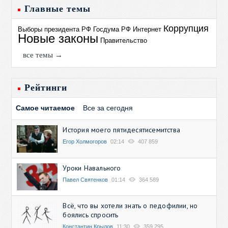
Главные темы
Коррупция
Выборы президента РФ
Госдума РФ
Интернет
Новые законы
Правительство
все темы →
Рейтинги
Самое читаемое
Все за сегодня
История моего пятидесятисемитства
Егор Холмогоров
02:14
407 859
Уроки Навального
Павел Святенков
01:14
364 589
Всё, что вы хотели знать о педофилии, но
боялись спросить
Константин Крылов
11:30
359 295