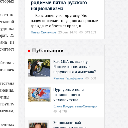
которых
родимые пятна русского
национализма
икто не
Константин учил другому. Что
нация возникает тогда, когда простые
егковой
граждане обретают права, в
рудника
Павел Святенков
23 сен, 14:48
343 133
рат. 25
тана из
считает
Публикации
Как США вызвали у
йства -
Японии когнитивные
человек
нарушения и амнезию?
Рамиль Гарифуллин
568
гестана
Пурпурные поля
анения.
осоловевшего
уппы.
человечества
 группу
Елена Кондратьева-Сальгеро
заевым,
4 479
Экономический
военных
терроризм против