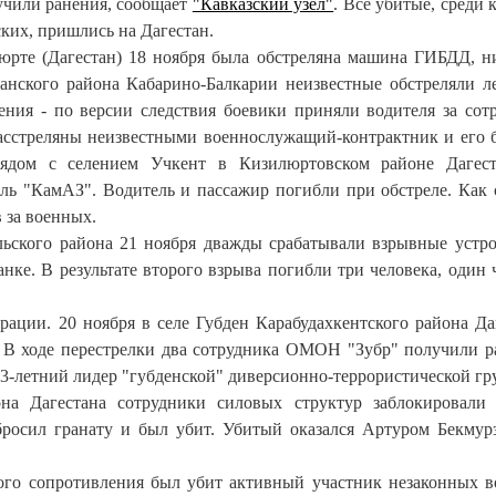
лучили ранения, сообщает
"Кавказский узел"
. Все убитые, среди 
ских, пришлись на Дагестан.
вюрте (Дагестан) 18 ноября была обстреляна машина ГИБДД, н
санского района Кабарино-Балкарии неизвестные обстреляли л
ения - по версии следствия боевики приняли водителя за сот
асстреляны неизвестными военнослужащий-контрактник и его б
рядом с селением Учкент в Кизилюртовском районе Дагес
ль "КамАЗ". Водитель и пассажир погибли при обстреле. Как 
 за военных.
льского района 21 ноября дважды срабатывали взрывные устро
анке. В результате второго взрыва погибли три человека, один 
рации. 20 ноября в селе Губден Карабудахкентского района Да
. В ходе перестрелки два сотрудника ОМОН "Зубр" получили р
3-летний лидер "губденской" диверсионно-террористической гр
на Дагестана сотрудники силовых структур заблокировали
 бросил гранату и был убит. Убитый оказался Артуром Бекмур
ого сопротивления был убит активный участник незаконных 