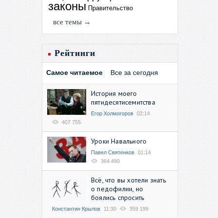
законы
Правительство
все темы →
Рейтинги
Самое читаемое
Все за сегодня
История моего
пятидесятисемитства
Егор Холмогоров
02:14
407 755
Уроки Навального
Павел Святенков
01:14
364 490
Всё, что вы хотели знать
о педофилии, но
боялись спросить
Константин Крылов
11:30
359 199