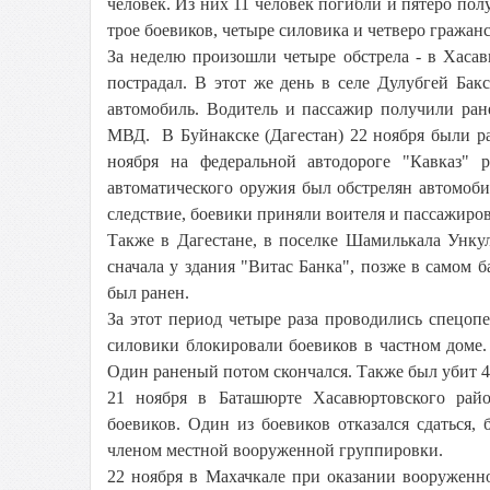
человек. Из них 11 человек погибли и пятеро по
трое боевиков, четыре силовика и четверо гражан
За неделю произошли четыре обстрела - в Хаса
пострадал. В этот же день в селе Дулубгей Бак
автомобиль. Водитель и пассажир получили ран
МВД. В Буйнакске (Дагестан) 22 ноября были р
ноября на федеральной автодороге "Кавказ" 
автоматического оружия был обстрелян автомоби
следствие, боевики приняли воителя и пассажиров
Также в Дагестане, в поселке Шамилькала Унку
сначала у здания "Витас Банка", позже в самом б
был ранен.
За этот период четыре раза проводились спецопе
силовики блокировали боевиков в частном доме
Один раненый потом скончался. Также был убит 4
21 ноября в Баташюрте Хасавюртовского райо
боевиков. Один из боевиков отказался сдаться,
членом местной вооруженной группировки.
22 ноября в Махачкале при оказании вооруженн