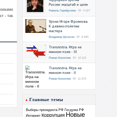
России: масштаб и цели
дниками
Рамиль Гарифуллин
4 027
т - так
Уроки Игоря Фроянова.
К девяностолетию
мастера
Владимир Шульгин
8 890
Transnistria. Игра на
минном поле - III
Роман Коноплев
10 110
Transnistria. Игра на
минном поле - II
Роман Коноплев
11 070
Главные темы
Выборы президента РФ
Госдума РФ
Новые
Коррупция
Интернет