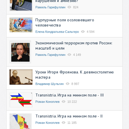
нарушения и амнезию?
Рамиль Гарифуллин
824
Пурпурные поля осоловевшего
человечества
Елена Кондратьева-Сальгеро
4 594
Экономический терроризм против России:
масштаб и цели
Рамиль Гарифуллин
4 149
Уроки Игоря Фроянова. К девяностолетию
мастера
Владимир Шульгин
8 997
Transnistria. Игра на минном поле - III
Роман Коноплев
10 222
Transnistria. Игра на минном поле - II
Роман Коноплев
11 185