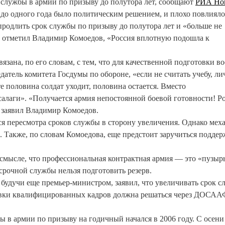
службы в армии по призыву до полутора лет, сообщают
РИА Но
до одного года было политическим решением, и плохо повлияло
продлить срок службы по призыву до полутора лет и «больше не
ак отметил Владимир Комоедов, «Россия вплотную подошла к
язана, по его словам, с тем, что для качественной подготовки в
датель комитета Госдумы по обороне, «если не считать учебу, л
те половина солдат уходит, половина остается. Вместо
алаги». «Получается армия непостоянной боевой готовности! Р
- заявил Владимир Комоедов.
ся пересмотра сроков службы в сторону увеличения. Однако мех
 Также, по словам Комоедова, еще предстоит заручиться подде
смысле, что профессиональная контрактная армия — это «пузырь
 срочной службы нельзя подготовить резерв.
 будучи еще премьер-министром, заявил, что увеличивать срок 
товки квалифицированных кадров должна решаться через ДОСАА
ы в армии по призыву на годичный начался в 2006 году. С осени