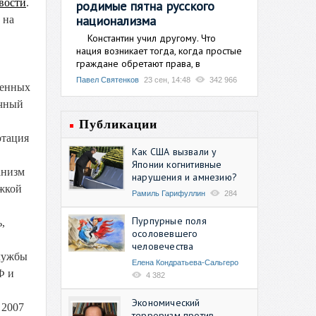
вости
.
родимые пятна русского
национализма
 на
Константин учил другому. Что
нация возникает тогда, когда простые
граждане обретают права, в
Павел Святенков
23 сен, 14:48
342 966
оенных
ичный
Публикации
отация
Как США вызвали у
Японии когнитивные
анизм
нарушения и амнезию?
ржкой
Рамиль Гарифуллин
284
Пурпурные поля
,
осоловевшего
человечества
службы
Елена Кондратьева-Сальгеро
Ф и
4 382
Экономический
 2007
терроризм против