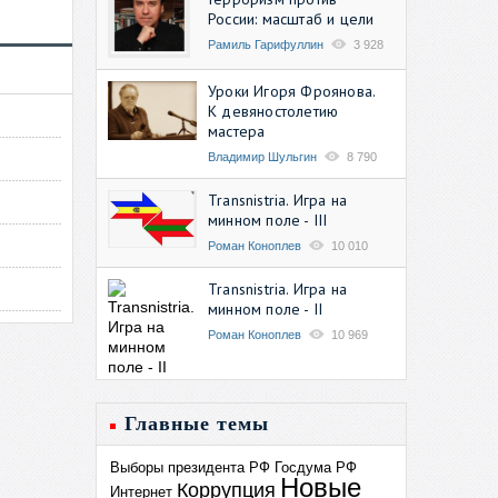
России: масштаб и цели
Рамиль Гарифуллин
3 928
Уроки Игоря Фроянова.
К девяностолетию
мастера
Владимир Шульгин
8 790
Transnistria. Игра на
минном поле - III
Роман Коноплев
10 010
Transnistria. Игра на
минном поле - II
Роман Коноплев
10 969
Главные темы
Выборы президента РФ
Госдума РФ
Новые
Коррупция
Интернет