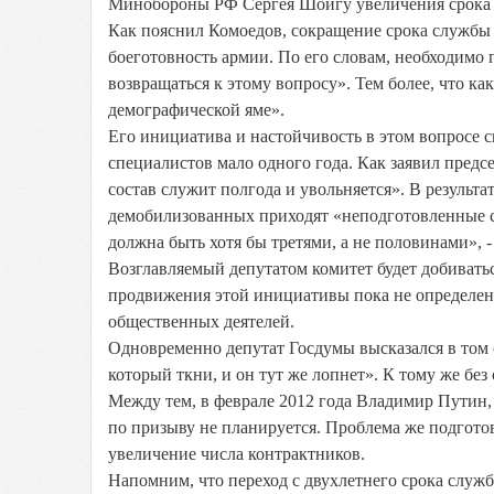
Минобороны РФ Сергея Шойгу увеличения срока 
Как пояснил Комоедов, сокращение срока службы 
боеготовность армии. По его словам, необходимо 
возвращаться к этому вопросу». Тем более, что к
демографической яме».
Его инициатива и настойчивость в этом вопросе св
специалистов мало одного года. Как заявил предсе
состав служит полгода и увольняется». В результа
демобилизованных приходят «неподготовленные с
должна быть хотя бы третями, а не половинами», 
Возглавляемый депутатом комитет будет добивать
продвижения этой инициативы пока не определен.
общественных деятелей.
Одновременно депутат Госдумы высказался в том 
который ткни, и он тут же лопнет». К тому же без
Между тем, в феврале 2012 года Владимир Путин,
по призыву не планируется. Проблема же подго
увеличение числа контрактников.
Напомним, что переход с двухлетнего срока служб