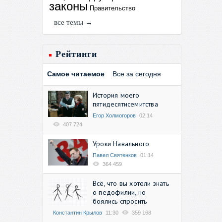
законы
Правительство
все темы →
Рейтинги
Самое читаемое
Все за сегодня
История моего
пятидесятисемитства
Егор Холмогоров
02:14
407 724
Уроки Навального
Павел Святенков
01:14
364 459
Всё, что вы хотели знать
о педофилии, но
боялись спросить
Константин Крылов
11:30
359 168