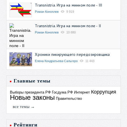
Transnistria. Игра на минном поле - III
Роман Коноплев
9 919
Transnistria. Игра на минном поле - II
Роман Коноплев
10 880
Хроники пикирующего передозировщика
Елена Кондратьева-Сальгеро
11 443
Главные темы
Коррупция
Выборы президента РФ
Госдума РФ
Интернет
Новые законы
Правительство
все темы →
Рейтинги