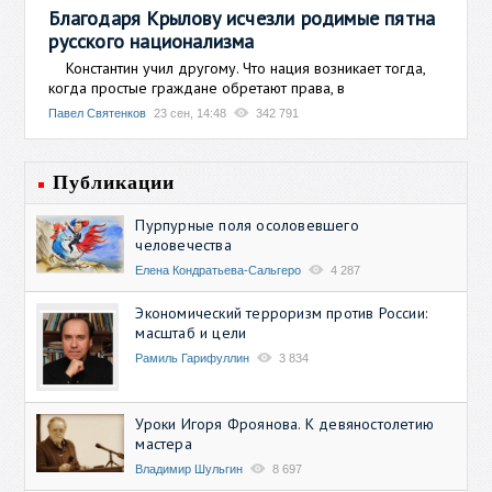
Благодаря Крылову исчезли родимые пятна
русского национализма
Константин учил другому. Что нация возникает тогда,
когда простые граждане обретают права, в
Павел Святенков
23 сен, 14:48
342 791
Публикации
Пурпурные поля осоловевшего
человечества
Елена Кондратьева-Сальгеро
4 287
Экономический терроризм против России:
масштаб и цели
Рамиль Гарифуллин
3 834
Уроки Игоря Фроянова. К девяностолетию
мастера
Владимир Шульгин
8 697