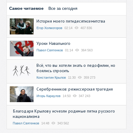
Самое читаемое
Все за сегодня
История моего пятидесятисемитства
Егор Холмогоров
02:14
407 836
Уроки Навального
Павел Святенков
01:14
364 563
Всё, что вы хотели знать о педофилии, но
боялись спросить
Константин Крылов
11:30
359 273
Серебренников: режиссерская трагедия
Игорь Караулов
14:50
347 243
Благодаря Крылову исчезли родимые пятна русского
национализма
Павел Святенков
14:48
343 562