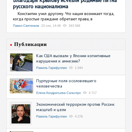
Благодаря Крылову исчезли родимые пятна
русского национализма
Константин учил другому. Что нация возникает тогда,
когда простые граждане обретают права, в
Павел Святенков
23 сен, 14:48
343 568
Публикации
Как США вызвали у Японии когнитивные
нарушения и амнезию?
Рамиль Гарифуллин
1 044
Пурпурные поля осоловевшего
человечества
Елена Кондратьева-Сальгеро
4 717
Экономический терроризм против России:
масштаб и цели
Рамиль Гарифуллин
4 276