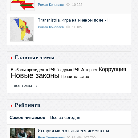
Роман Коноплев
10 222
Transnistria. Игра на минном поле - II
Роман Коноплев
11 185
Главные темы
Коррупция
Выборы президента РФ
Госдума РФ
Интернет
Новые законы
Правительство
все темы →
Рейтинги
Самое читаемое
Все за сегодня
История моего пятидесятисемитства
Егор Холмогоров
02:14
407 790