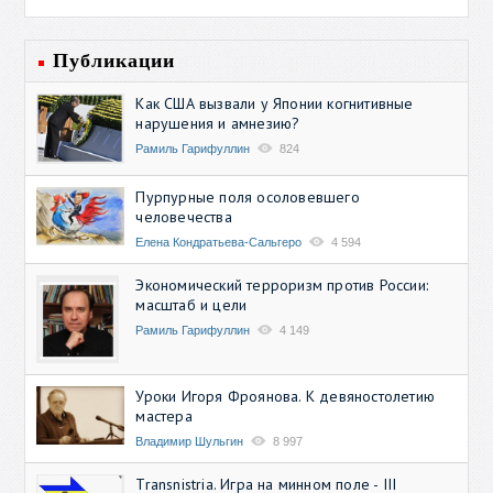
Публикации
Как США вызвали у Японии когнитивные
нарушения и амнезию?
Рамиль Гарифуллин
824
Пурпурные поля осоловевшего
человечества
Елена Кондратьева-Сальгеро
4 594
Экономический терроризм против России:
масштаб и цели
Рамиль Гарифуллин
4 149
Уроки Игоря Фроянова. К девяностолетию
мастера
Владимир Шульгин
8 997
Transnistria. Игра на минном поле - III