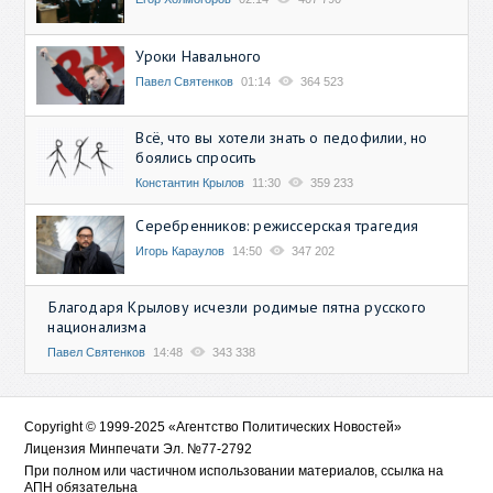
Уроки Навального
Павел Святенков
01:14
364 523
Всё, что вы хотели знать о педофилии, но
боялись спросить
Константин Крылов
11:30
359 233
Серебренников: режиссерская трагедия
Игорь Караулов
14:50
347 202
Благодаря Крылову исчезли родимые пятна русского
национализма
Павел Святенков
14:48
343 338
Copyright © 1999-2025 «Агентство Политических Новостей»
Лицензия Минпечати Эл. №77-2792
При полном или частичном использовании материалов, ссылка на
АПН обязательна