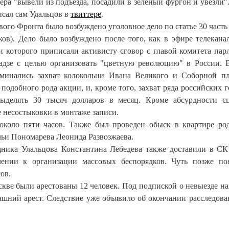
ера "вывели из подъезда, посадили в зеленый фургон и увезли"
исал сам Удальцов в
твиттере
.
го Фронта было возбуждено уголовное дело по статье 30 часть 
ков). Дело было возбуждено после того, как в эфире телекан
и которого приписали активисту сговор с главой комитета пар
адзе с целью организовать "цветную революцию" в России. 
минались захват колокольни Ивана Великого и Соборной п
одобного рода акции, и, кроме того, захват ряда российских г
ыделять 30 тысяч долларов в месяц. Кроме абсурдности с
 несостыковки в монтаже записи.
около пяти часов. Также был проведен обыск в квартире ро
льи Пономарева Леонида Развозжаева.
ика Улальцова Константина Лебедева также доставили в С
лении к организации массовых беспорядков. Чуть позже по
ов.
скве были арестованы 12 человек. Под подпиской о невыезде на
ашний арест. Следствие уже объявило об окончании расследова