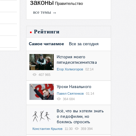
законы
Правительство
все темы →
Рейтинги
Самое читаемое
Все за сегодня
История моего
пятидесятисемитства
Егор Холмогоров
02:14
407 965
Уроки Навального
Павел Святенков
01:14
364 684
Всё, что вы хотели знать
о педофилии, но
боялись спросить
Константин Крылов
11:30
359 394