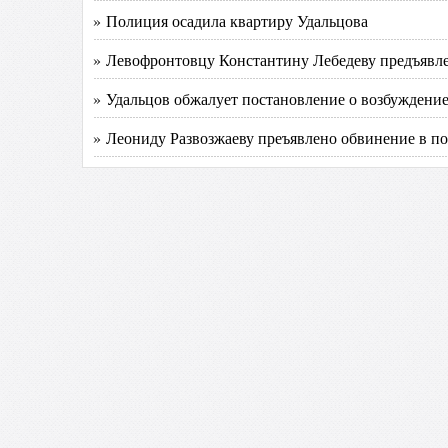
» Полиция осадила квартиру Удальцова
» Левофронтовцу Константину Лебедеву предъявле
» Удальцов обжалует постановление о возбуждение
» Леониду Развозжаеву преъявлено обвинение в п