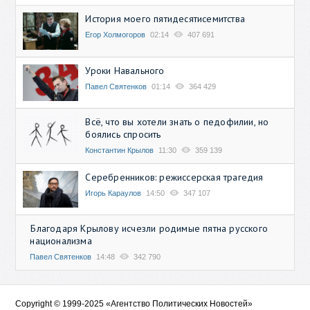
История моего пятидесятисемитства
Егор Холмогоров
02:14
407 691
Уроки Навального
Павел Святенков
01:14
364 429
Всё, что вы хотели знать о педофилии, но
боялись спросить
Константин Крылов
11:30
359 139
Серебренников: режиссерская трагедия
Игорь Караулов
14:50
347 107
Благодаря Крылову исчезли родимые пятна русского
национализма
Павел Святенков
14:48
342 790
Copyright © 1999-2025 «Агентство Политических Новостей»