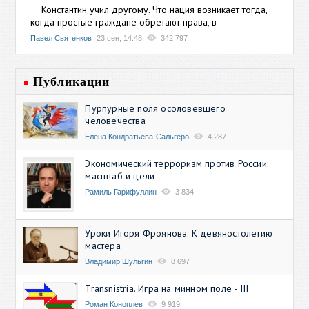
Константин учил другому. Что нация возникает тогда,
когда простые граждане обретают права, в
Павел Святенков
23 сен, 14:48
342 797
Публикации
Пурпурные поля осоловевшего
человечества
Елена Кондратьева-Сальгеро
4 287
Экономический терроризм против России:
масштаб и цели
Рамиль Гарифуллин
3 834
Уроки Игоря Фроянова. К девяностолетию
мастера
Владимир Шульгин
8 697
Transnistria. Игра на минном поле - III
Роман Коноплев
9 919