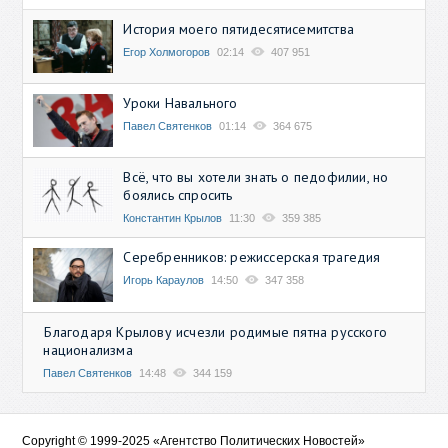
История моего пятидесятисемитства
Егор Холмогоров
02:14
407 951
Уроки Навального
Павел Святенков
01:14
364 675
Всё, что вы хотели знать о педофилии, но
боялись спросить
Константин Крылов
11:30
359 385
Серебренников: режиссерская трагедия
Игорь Караулов
14:50
347 358
Благодаря Крылову исчезли родимые пятна русского
национализма
Павел Святенков
14:48
344 159
Copyright © 1999-2025 «Агентство Политических Новостей»