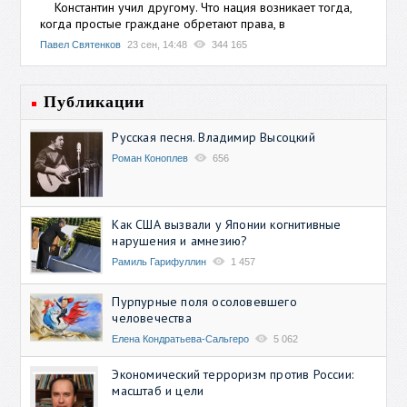
Константин учил другому. Что нация возникает тогда,
когда простые граждане обретают права, в
Павел Святенков
23 сен, 14:48
344 165
Публикации
Русская песня. Владимир Высоцкий
Роман Коноплев
656
Как США вызвали у Японии когнитивные
нарушения и амнезию?
Рамиль Гарифуллин
1 457
Пурпурные поля осоловевшего
человечества
Елена Кондратьева-Сальгеро
5 062
Экономический терроризм против России:
масштаб и цели