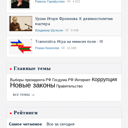
Рамиль Гарифуллин
4 621
Уроки Игоря Фроянова. К девяностолетию
мастера
Владимир Шульгин
9 448
Transnistria. Игра на минном поле - III
Роман Коноплев
10 688
Главные темы
Коррупция
Выборы президента РФ
Госдума РФ
Интернет
Новые законы
Правительство
все темы →
Рейтинги
Самое читаемое
Все за сегодня