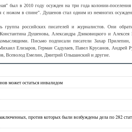
ная" был в 2010 году осужден на три года колонии-поселения
ия с ножом в спине". Душенов стал одним из немногих осужде
сь группа российских писателей и журналистов. Они обрат
 Константина Душенова, Александра Дзиковицкого и Алексея 
акомыслящими. Письмо подписали писатели Захар Прилепин,
Михаил Елизаров, Герман Садулаев, Павел Крусанов, Андрей Р
ов, Всеволод Емелин, Дмитрий Ольшанский и другие.
нов может остаться инвалидом
заключенных, против которых были возбуждены дела по 282 ста