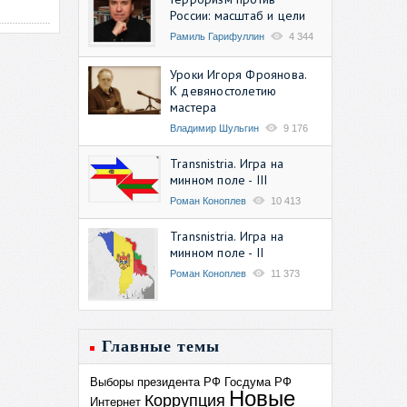
России: масштаб и цели
Рамиль Гарифуллин
4 344
Уроки Игоря Фроянова.
К девяностолетию
мастера
Владимир Шульгин
9 176
Transnistria. Игра на
минном поле - III
Роман Коноплев
10 413
Transnistria. Игра на
минном поле - II
Роман Коноплев
11 373
Главные темы
Выборы президента РФ
Госдума РФ
Новые
Коррупция
Интернет