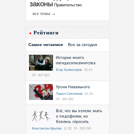
законы
Правительство
все темы →
Рейтинги
Самое читаемое
Все за сегодня
История моего
пятидесятисемитства
Егор Холмогоров
02:14
407 853
Уроки Навального
Павел Святенков
01:14
364 582
Всё, что вы хотели знать
о педофилии, но
боялись спросить
Константин Крылов
11:30
359 290