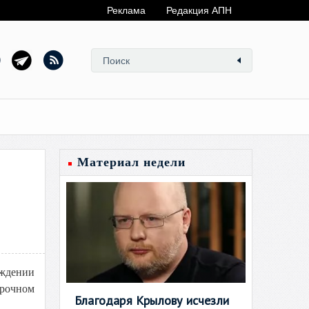
Реклама
Редакция АПН
Материал недели
ждении
рочном
Благодаря Крылову исчезли