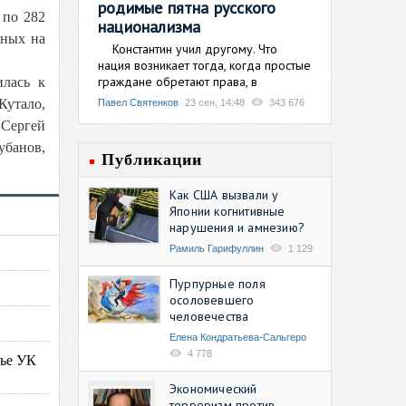
родимые пятна русского
 по 282
национализма
нных на
Константин учил другому. Что
нация возникает тогда, когда простые
граждане обретают права, в
илась к
Кутало,
Павел Святенков
23 сен, 14:48
343 676
 Сергей
убанов,
Публикации
Как США вызвали у
Японии когнитивные
нарушения и амнезию?
Рамиль Гарифуллин
1 129
Пурпурные поля
осоловевшего
человечества
Елена Кондратьева-Сальгеро
4 778
тье УК
Экономический
терроризм против