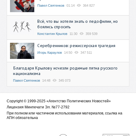
Павел Святенков
01:14
364 827
Всё, что вы хотели знать о педофилии, но
боялись спросить
Константин Крылов
11:30
359 539
Серебренников: режиссерская трагедия
Игорь Караулов
14:50
347 511
Благодаря Крылову исчезли родимые пятна русского
национализма
Павел Святенков
14:48
345 073
Copyright © 1999-2025 «Агентство Политических Новостей»
Лицензия Минпечати Эл. №77-2792
При полном или частичном использовании материалов, ссылка на
АПН обязательна