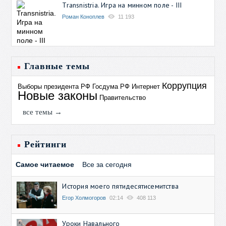
Transnistria. Игра на минном поле - III
Роман Коноплев
11 193
Главные темы
Коррупция
Выборы президента РФ
Госдума РФ
Интернет
Новые законы
Правительство
все темы →
Рейтинги
Самое читаемое
Все за сегодня
История моего пятидесятисемитства
Егор Холмогоров
02:14
408 113
Уроки Навального