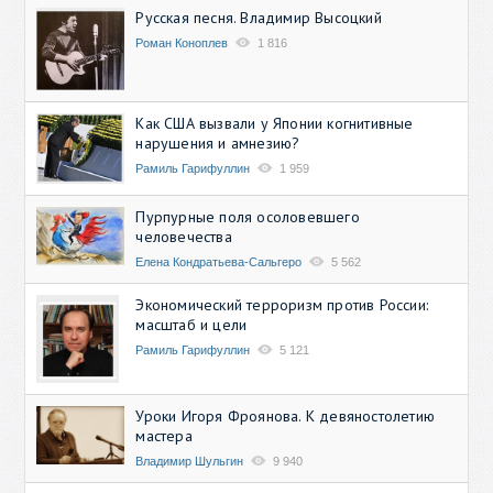
Русская песня. Владимир Высоцкий
Роман Коноплев
1 816
Как США вызвали у Японии когнитивные
нарушения и амнезию?
Рамиль Гарифуллин
1 959
Пурпурные поля осоловевшего
человечества
Елена Кондратьева-Сальгеро
5 562
Экономический терроризм против России:
масштаб и цели
Рамиль Гарифуллин
5 121
Уроки Игоря Фроянова. К девяностолетию
мастера
Владимир Шульгин
9 940