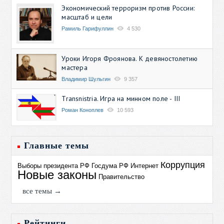
Экономический терроризм против России:
масштаб и цели
Рамиль Гарифуллин
4 530
Уроки Игоря Фроянова. К девяностолетию
мастера
Владимир Шульгин
9 357
Transnistria. Игра на минном поле - III
Роман Коноплев
10 593
Главные темы
Коррупция
Выборы президента РФ
Госдума РФ
Интернет
Новые законы
Правительство
все темы →
Рейтинги