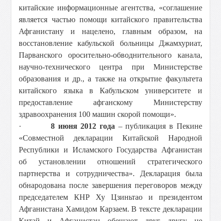
китайские информационные агентства, «соглашение
является частью помощи китайского правительства
Афганистану и нацелено, главным образом, на
восстановление кабульской больницы Джамхуриат,
Парванского оросительно-обводнительного канала,
научно-технического центра при Министерстве
образования и др., а также на открытие факультета
китайского языка в Кабульском университете и
предоставление афганскому Министерству
здравоохранения 100 машин скорой помощи».
·
8 июня 2012 года
– публикация в Пекине
«Совместной декларации Китайской Народной
Республики и Исламского Государства Афганистан
об установлении отношений стратегического
партнерства и сотрудничества». Декларация была
обнародована после завершения переговоров между
председателем КНР Ху Цзиньтао и президентом
Афганистана Хамидом Карзаем. В тексте декларации
Китай и Афганистан обещают друг другу не