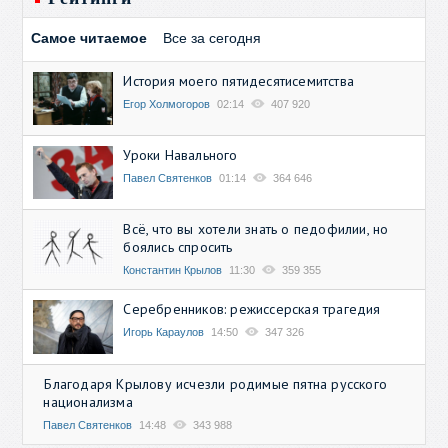
Самое читаемое
Все за сегодня
История моего пятидесятисемитства
Егор Холмогоров
02:14
407 920
Уроки Навального
Павел Святенков
01:14
364 646
Всё, что вы хотели знать о педофилии, но
боялись спросить
Константин Крылов
11:30
359 355
Серебренников: режиссерская трагедия
Игорь Караулов
14:50
347 326
Благодаря Крылову исчезли родимые пятна русского
национализма
Павел Святенков
14:48
343 988