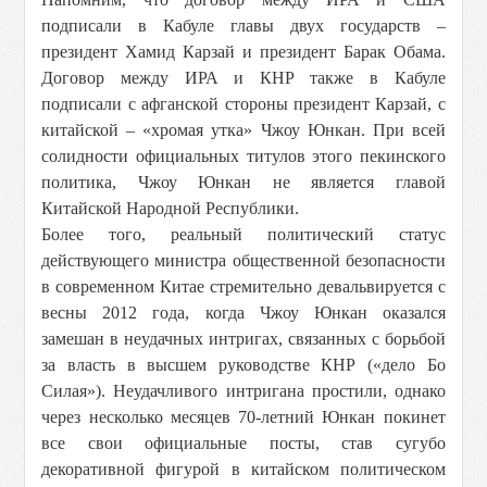
подписали в Кабуле главы двух государств –
президент Хамид Карзай и президент Барак Обама.
Договор между ИРА и КНР также в Кабуле
подписали с афганской стороны президент Карзай, с
китайской – «хромая утка» Чжоу Юнкан. При всей
солидности официальных титулов этого пекинского
политика, Чжоу Юнкан не является главой
Китайской Народной Республики.
Более того, реальный политический статус
действующего министра общественной безопасности
в современном Китае стремительно девальвируется с
весны 2012 года, когда Чжоу Юнкан оказался
замешан в неудачных интригах, связанных с борьбой
за власть в высшем руководстве КНР («дело Бо
Силая»). Неудачливого интригана простили, однако
через несколько месяцев 70-летний Юнкан покинет
все свои официальные посты, став сугубо
декоративной фигурой в китайском политическом