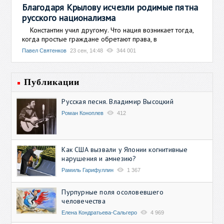
Благодаря Крылову исчезли родимые пятна
русского национализма
Константин учил другому. Что нация возникает тогда,
когда простые граждане обретают права, в
Павел Святенков
23 сен, 14:48
344 001
Публикации
Русская песня. Владимир Высоцкий
Роман Коноплев
412
Как США вызвали у Японии когнитивные
нарушения и амнезию?
Рамиль Гарифуллин
1 367
Пурпурные поля осоловевшего
человечества
Елена Кондратьева-Сальгеро
4 969