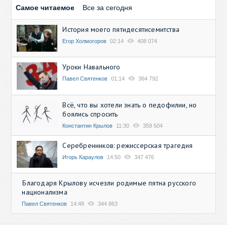
Самое читаемое
Все за сегодня
История моего пятидесятисемитства
Егор Холмогоров
02:14
408 074
Уроки Навального
Павел Святенков
01:14
364 792
Всё, что вы хотели знать о педофилии, но
боялись спросить
Константин Крылов
11:30
359 504
Серебренников: режиссерская трагедия
Игорь Караулов
14:50
347 476
Благодаря Крылову исчезли родимые пятна русского
национализма
Павел Святенков
14:48
344 863