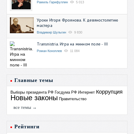
Рамиль Гарифуллин
5 013
Уроки Игоря Фроянова. К девяностолетию
мастера
Владимир Шульгин
9 830
Transnistria. Игра на минном поле - III
Роман Коноплев
11 084
Главные темы
Коррупция
Выборы президента РФ
Госдума РФ
Интернет
Новые законы
Правительство
все темы →
Рейтинги