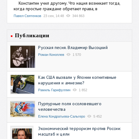
Константин учил другому. Что нация возникает тогда,
когда простые граждане обретают права, в
Павел Святенков
23 сен, 14:48
344 863
Публикации
Русская песня. Владимир Высоцкий
Роман Коноплев
1 570
Как США вызвали у Японии когнитивные
нарушения и амнезию?
Рамиль Гарифуллин
1 852
Пурпурные поля осоловевшего
человечества
Елена Кондратьева-Сальгеро
5 452
Экономический терроризм против России:
масштаб и цели