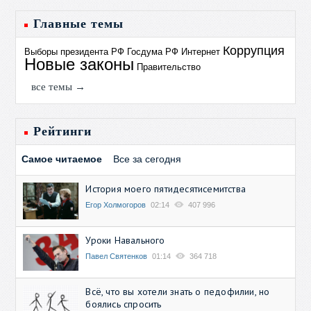
Главные темы
Коррупция
Выборы президента РФ
Госдума РФ
Интернет
Новые законы
Правительство
все темы →
Рейтинги
Самое читаемое
Все за сегодня
История моего пятидесятисемитства
Егор Холмогоров
02:14
407 996
Уроки Навального
Павел Святенков
01:14
364 718
Всё, что вы хотели знать о педофилии, но
боялись спросить