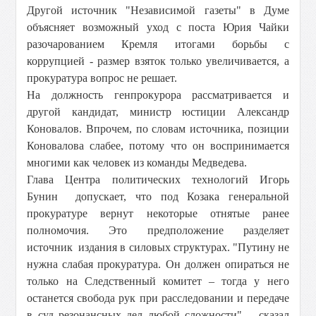
Другой источник "Независимой газеты" в Думе
объясняет возможный уход с поста Юрия Чайки
разочарованием Кремля итогами борьбы с
коррупцией - размер взяток только увеличивается, а
прокуратура вопрос не решает.
На должность генпрокурора рассматривается и
другой кандидат, министр юстиции Александр
Коновалов. Впрочем, по словам источника, позиции
Коновалова слабее, потому что он воспринимается
многими как человек из команды Медведева.
Глава Центра политических технологий Игорь
Бунин
допускает, что под Козака генеральной
прокуратуре вернут некоторые отнятые ранее
полномочия. Это предположение разделяет
источник издания в силовых структурах. "Путину не
нужна слабая прокуратура. Он должен опираться не
только на Следственный комитет – тогда у него
останется свобода рук при расследовании и передаче
в суд резонансных дел любой сложности", - сказал