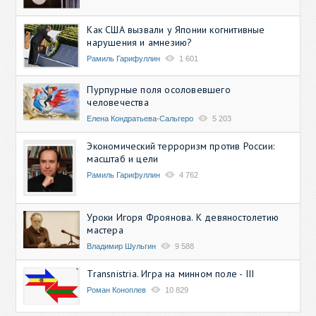
Как США вызвали у Японии когнитивные
нарушения и амнезию?
Рамиль Гарифуллин
1 601
Пурпурные поля осоловевшего
человечества
Елена Кондратьева-Сальгеро
5 203
Экономический терроризм против России:
масштаб и цели
Рамиль Гарифуллин
4 762
Уроки Игоря Фроянова. К девяностолетию
мастера
Владимир Шульгин
9 588
Transnistria. Игра на минном поле - III
Роман Коноплев
10 829