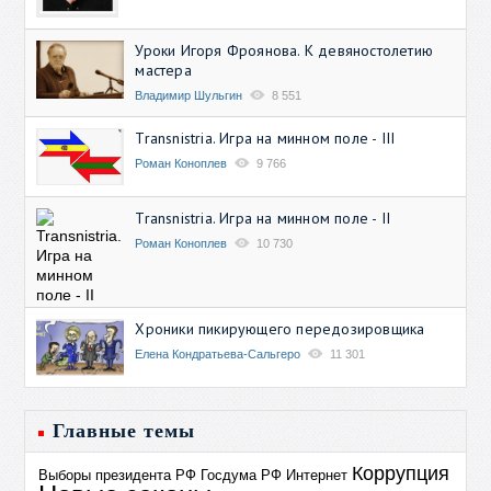
Уроки Игоря Фроянова. К девяностолетию
мастера
Владимир Шульгин
8 551
Transnistria. Игра на минном поле - III
Роман Коноплев
9 766
Transnistria. Игра на минном поле - II
Роман Коноплев
10 730
Хроники пикирующего передозировщика
Елена Кондратьева-Сальгеро
11 301
Главные темы
Коррупция
Выборы президента РФ
Госдума РФ
Интернет