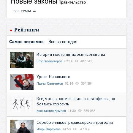
Новые законы
Правительство
все темы →
Рейтинги
Самое читаемое
Все за сегодня
История моего пятидесятисемитства
Егор Холмогоров
02:14
407 641
Уроки Навального
Павел Святенков
01:14
364 384
Всё, что вы хотели знать о педофилии, но
боялись спросить
Константин Крылов
11:30
359 088
Серебренников: режиссерская трагедия
Игорь Караулов
14:50
347 058