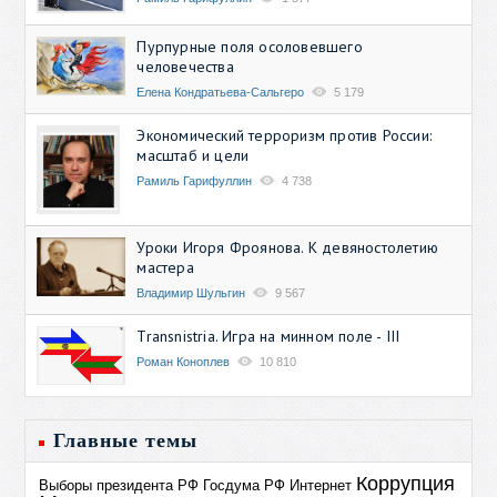
Пурпурные поля осоловевшего
человечества
Елена Кондратьева-Сальгеро
5 179
Экономический терроризм против России:
масштаб и цели
Рамиль Гарифуллин
4 738
Уроки Игоря Фроянова. К девяностолетию
мастера
Владимир Шульгин
9 567
Transnistria. Игра на минном поле - III
Роман Коноплев
10 810
Главные темы
Коррупция
Выборы президента РФ
Госдума РФ
Интернет