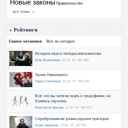
Новые законы
Правительство
все темы →
Рейтинги
Самое читаемое
Все за сегодня
История моего пятидесятисемитства
Егор Холмогоров
02:14
407 988
Уроки Навального
Павел Святенков
01:14
364 708
Всё, что вы хотели знать о педофилии, но
боялись спросить
Константин Крылов
11:30
359 417
Серебренников: режиссерская трагедия
Игорь Караулов
14:50
347 391