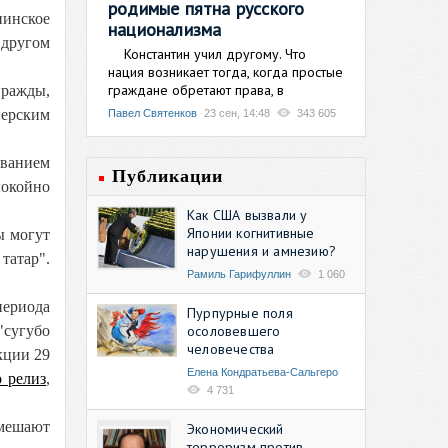
родимые пятна русского
нинское
национализма
"другом
Константин учил другому. Что
нация возникает тогда, когда простые
граждане обретают права, в
вражды,
перским
Павел Святенков
23 сен, 14:48
343 605
ованием
Публикации
покойно
Как США вызвали у
Японии когнитивные
ы могут
нарушения и амнезию?
татар".
Рамиль Гарифуллин
1 060
периода
Пурпурные поля
осоловевшего
"сугубо
человечества
кции 29
Елена Кондратьева-Сальгеро
 релиз
,
4 731
 мешают
Экономический
терроризм против