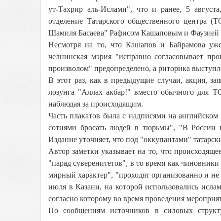
ут-Тахрир аль-Ислами", что и ранее, 5 август
отделение Татарского общественного центра (Т
Шамиля Басаева"
Рафисом Кашаповым
и
Фаузией
Несмотря на то, что Кашапов и Байрамова уж
челнинская мэрия "исправно согласовывает про
произволом" предопределено, а риторика выступле
В этот раз, как в предыдущие случаи, акция, за
лозунга "Аллах акбар!" вместо обычного для Т
наблюдая за происходящим.
Часть плакатов была с надписями на английском
сотнями бросать людей в тюрьмы", "В России п
Издание уточняет, что под "оккупантами" татарс
Автор заметки указывает на то, что происходящее
"парад суверенитетов", в то время как чиновники
мирный характер", "проходят организованно и не 
июля в Казани, на которой использовались исла
согласно которому во время проведения меропри
По сообщениям источников в силовых структу