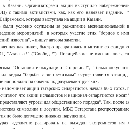
а, в Казани. Организаторами акции выступило набережночел
ОЦ) с такими активистами, как, как его называет издание, 
 Байрамовой
, которая выступала на акции в Казани.
е были условно осуждены за разжигание межнациональной 
ведение мероприятий, в которых участие этих "борцов с им
ний известна", - пишут авторы заметки.
явленная как пикет, быстро превратилась в митинг со скандир
ОЦ "Азатлык!" ("Свобода!"). Полицейские не вмешивались, с
 языке "Остановите оккупацию Татарстана!", "Только оккупант
од видом "борьбы с экстремизмом" осуществляется этноцид 
кие националисты обычно подразумевают русских.
 напоминает акции татарских сепаратистов начала 90-х готов, 
 считают, что акции исламистов и национал-сепаратистов носят 
представляют угрозы для общественного порядка". Так, после а
мистская символика и лозунги, МВД Татарстана
распространило
ятия не было допущено никаких нарушений.
рах, адекватно реагировать на выходки экстремистов им