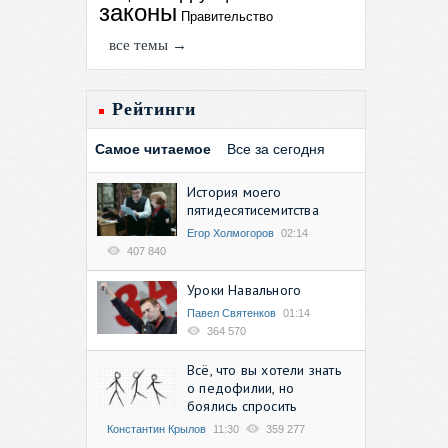
законы
Правительство
все темы →
Рейтинги
Самое читаемое
Все за сегодня
История моего
пятидесятисемитства
Егор Холмогоров
02:14
407 840
Уроки Навального
Павел Святенков
01:14
364 570
Всё, что вы хотели знать
о педофилии, но
боялись спросить
Константин Крылов
11:30
359 277