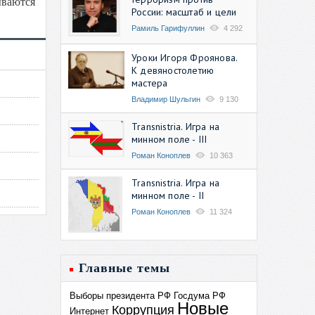
ываются
России: масштаб и цели
Рамиль Гарифуллин
4 292
Уроки Игоря Фроянова.
К девяностолетию
мастера
Владимир Шульгин
9 130
Transnistria. Игра на
минном поле - III
Роман Коноплев
10 363
Transnistria. Игра на
минном поле - II
Роман Коноплев
11 324
Главные темы
Выборы президента РФ
Госдума РФ
Новые
Коррупция
Интернет