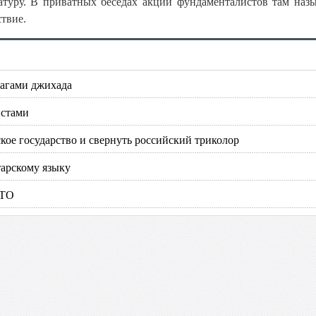
ратуру. В приватных беседах акции фундаменталистов там наз
твие.
лагами джихада
истами
кое государство и свернуть российский триколор
тарскому языку
АТО