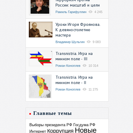
России: масштаб и цели
Рамиль Гарифуллин
4 245
Уроки Игоря Фроянова.
К девяностолетию
мастера
Владимир Шульгин
9 083
Transnistria. Игра на
минном поле - III
Роман Коноплев
10 314
Transnistria. Игра на
минном поле - II
Роман Коноплев
11 275
Главные темы
Выборы президента РФ
Госдума РФ
Новые
Коррупция
Интернет