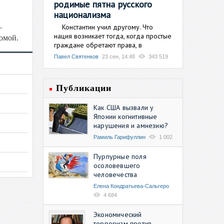
родимые пятна русского
национализма
.
Константин учил другому. Что
нация возникает тогда, когда простые
омой.
граждане обретают права, в
Павел Святенков
23 сен, 14:48
343 519
Публикации
Как США вызвали у
Японии когнитивные
нарушения и амнезию?
Рамиль Гарифуллин
1 002
Пурпурные поля
осоловевшего
человечества
Елена Кондратьева-Сальгеро
4 684
Экономический
терроризм против