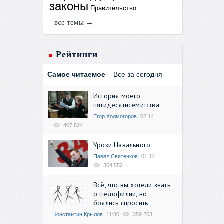
законы
Правительство
все темы →
Рейтинги
Самое читаемое
Все за сегодня
История моего
пятидесятисемитства
Егор Холмогоров
02:14
407 824
Уроки Навального
Павел Святенков
01:14
364 552
Всё, что вы хотели знать
о педофилии, но
боялись спросить
Константин Крылов
11:30
359 263