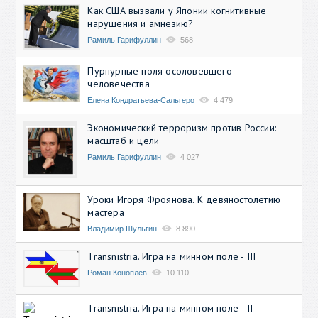
Как США вызвали у Японии когнитивные
нарушения и амнезию?
Рамиль Гарифуллин
568
Пурпурные поля осоловевшего
человечества
Елена Кондратьева-Сальгеро
4 479
Экономический терроризм против России:
масштаб и цели
Рамиль Гарифуллин
4 027
Уроки Игоря Фроянова. К девяностолетию
мастера
Владимир Шульгин
8 890
Transnistria. Игра на минном поле - III
Роман Коноплев
10 110
Transnistria. Игра на минном поле - II