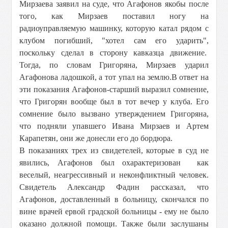
Мирзаева заявил на суде, что Агафонов якобы после
того, как Мирзаев поставил ногу на
радиоуправляемую машинку, которую катал рядом с
клубом погибший, "хотел сам его ударить",
поскольку сделал в сторону кавказца движение.
Тогда, по словам Григоряна, Мирзаев ударил
Агафонова ладошкой, а тот упал на землю.В ответ на
эти показания Агафонов-старший выразил сомнение,
что Григорян вообще был в тот вечер у клуба. Его
сомнение было вызвано утверждением Григоряна,
что подняли упавшего Ивана Мирзаев и Артем
Карапетян, они же донесли его до бордюра.
В показаниях трех из свидетелей, которые в суд не
явились, Агафонов был охарактеризован как
веселый, неагрессивный и неконфликтный человек.
Свидетель Александр Фадин рассказал, что
Агафонов, доставленный в больницу, скончался по
вине врачей ервой градской больницы - ему не было
оказано должной помощи. Также были заслушаны