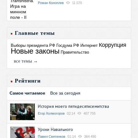
Роман Коноплев
11 070
Главные темы
Коррупция
Выборы президента РФ
Госдума РФ
Интернет
Новые законы
Правительство
все темы →
Рейтинги
Самое читаемое
Все за сегодня
История моего пятидесятисемитства
Егор Холмогоров
02:14
407 755
Уроки Навального
Павел Святенков
01:14
364 490