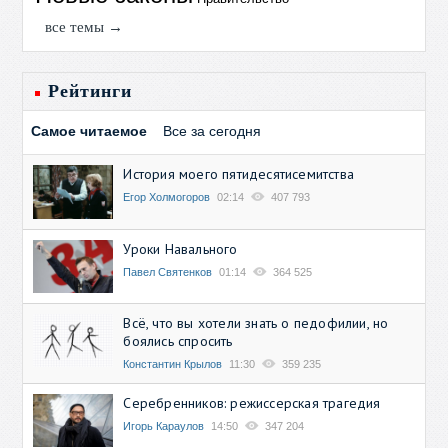
все темы →
Рейтинги
Самое читаемое
Все за сегодня
История моего пятидесятисемитства
Егор Холмогоров
02:14
407 793
Уроки Навального
Павел Святенков
01:14
364 525
Всё, что вы хотели знать о педофилии, но
боялись спросить
Константин Крылов
11:30
359 235
Серебренников: режиссерская трагедия
Игорь Караулов
14:50
347 204