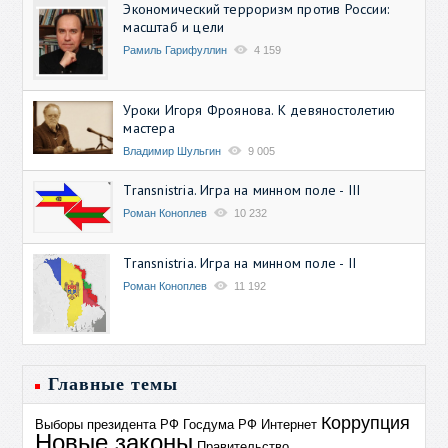
Экономический терроризм против России:
масштаб и цели
Рамиль Гарифуллин
4 159
Уроки Игоря Фроянова. К девяностолетию
мастера
Владимир Шульгин
9 005
Transnistria. Игра на минном поле - III
Роман Коноплев
10 232
Transnistria. Игра на минном поле - II
Роман Коноплев
11 192
Главные темы
Коррупция
Выборы президента РФ
Госдума РФ
Интернет
Новые законы
Правительство