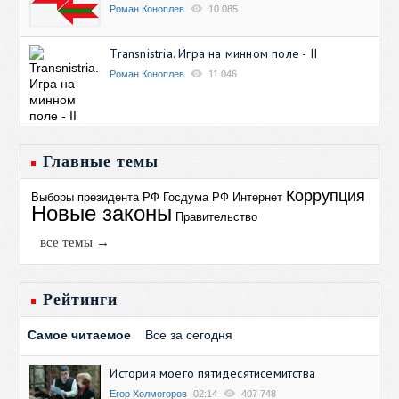
Роман Коноплев
10 085
Transnistria. Игра на минном поле - II
Роман Коноплев
11 046
Главные темы
Коррупция
Выборы президента РФ
Госдума РФ
Интернет
Новые законы
Правительство
все темы →
Рейтинги
Самое читаемое
Все за сегодня
История моего пятидесятисемитства
Егор Холмогоров
02:14
407 748