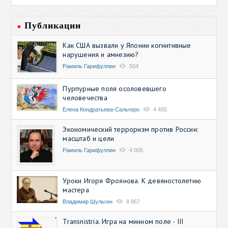
Публикации
Как США вызвали у Японии когнитивные
нарушения и амнезию?
Рамиль Гарифуллин
504
Пурпурные поля осоловевшего
человечества
Елена Кондратьева-Сальгеро
4 455
Экономический терроризм против России:
масштаб и цели
Рамиль Гарифуллин
4 005
Уроки Игоря Фроянова. К девяностолетию
мастера
Владимир Шульгин
8 867
Transnistria. Игра на минном поле - III