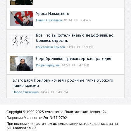
Уроки Навального
Павел Святенков
01:14
364 482
Всё, что вы хотели знать о педофилии, но
боялись спросить
Константин Крылов
11:30
359 191
Серебренников: режиссерская трагедия
Игорь Караулов
14:50
347 160
Благодаря Крылову исчезли родимые пятна русского
национализма
Павел Святенков
14:48
343 094
Copyright © 1999-2025 «Агентство Политических Новостей»
Лицензия Минпечати Эл. №77-2792
При полном или частичном использовании материалов, ссылка на
АПН обязательна