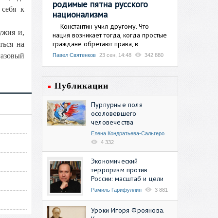
родимые пятна русского
 себя к
национализма
Константин учил другому. Что
ужия и,
нация возникает тогда, когда простые
граждане обретают права, в
ться на
газовый
Павел Святенков
23 сен, 14:48
342 880
Публикации
Пурпурные поля
осоловевшего
человечества
Елена Кондратьева-Сальгеро
4 332
Экономический
терроризм против
России: масштаб и цели
Рамиль Гарифуллин
3 881
Уроки Игоря Фроянова.