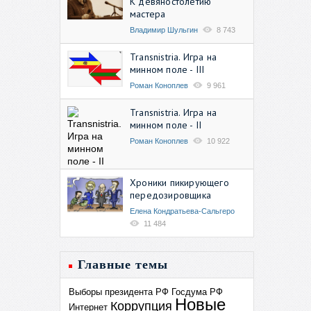
К девяностолетию
мастера
Владимир Шульгин
8 743
Transnistria. Игра на
минном поле - III
Роман Коноплев
9 961
Transnistria. Игра на
минном поле - II
Роман Коноплев
10 922
Хроники пикирующего
передозировщика
Елена Кондратьева-Сальгеро
11 484
Главные темы
Выборы президента РФ
Госдума РФ
Новые
Коррупция
Интернет