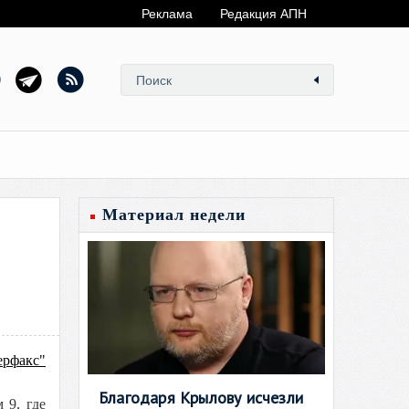
Реклама
Редакция АПН
Материал недели
ерфакс"
Благодаря Крылову исчезли
 9, где