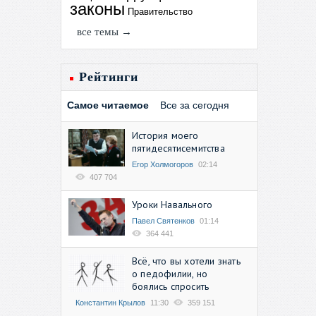
законы
Правительство
все темы →
Рейтинги
Самое читаемое
Все за сегодня
История моего
пятидесятисемитства
Егор Холмогоров
02:14
407 704
Уроки Навального
Павел Святенков
01:14
364 441
Всё, что вы хотели знать
о педофилии, но
боялись спросить
Константин Крылов
11:30
359 151