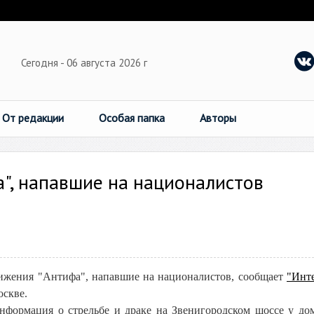
Сегодня - 06 августа 2026 г
От редакции
Особая папка
Авторы
", напавшие на националистов
ижения "Антифа", напавшие на националистов, сообщает
"Инт
оскве.
нформация о стрельбе и драке на Звенигородском шоссе у дом