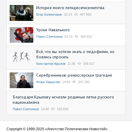
История моего пятидесятисемитства
Егор Холмогоров
02:14
407 883
Уроки Навального
Павел Святенков
01:14
364 612
Всё, что вы хотели знать о педофилии, но
боялись спросить
Константин Крылов
11:30
359 317
Серебренников: режиссерская трагедия
Игорь Караулов
14:50
347 290
Благодаря Крылову исчезли родимые пятна русского
национализма
Павел Святенков
14:48
343 830
Copyright © 1999-2025 «Агентство Политических Новостей»