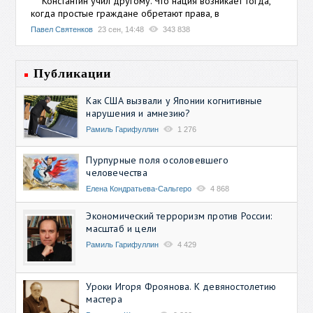
Константин учил другому. Что нация возникает тогда,
когда простые граждане обретают права, в
Павел Святенков
23 сен, 14:48
343 838
Публикации
Как США вызвали у Японии когнитивные
нарушения и амнезию?
Рамиль Гарифуллин
1 276
Пурпурные поля осоловевшего
человечества
Елена Кондратьева-Сальгеро
4 868
Экономический терроризм против России:
масштаб и цели
Рамиль Гарифуллин
4 429
Уроки Игоря Фроянова. К девяностолетию
мастера