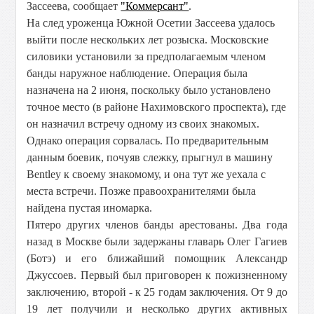
Зассеева, сообщает
"Коммерсант"
.
На след уроженца Южной Осетии Зассеева удалось
выйти после нескольких лет розыска. Московские
силовики установили за предполагаемым членом
банды наружное наблюдение. Операция была
назначена на 2 июня, поскольку было установлено
точное место (в районе Нахимовского проспекта), где
он назначил встречу одному из своих знакомых.
Однако операция сорвалась. По предварительным
данным боевик, почуяв слежку, прыгнул в машину
Bentley к своему знакомому, и она тут же уехала с
места встречи. Позже правоохранителями была
найдена пустая иномарка.
Пятеро других членов банды арестованы. Два года
назад в Москве были задержаны главарь Олег Гагиев
(Ботэ) и его ближайший помощник Александр
Джуссоев. Первый был приговорен к пожизненному
заключению, второй - к 25 годам заключения. От 9 до
19 лет получили и несколько других активных