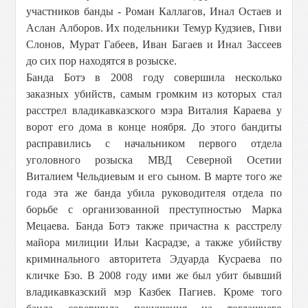
участников банды - Роман Каллагов, Инал Остаев и
Аслан Алборов. Их подельники Темур Кудзиев, Гиви
Слонов, Мурат Габеев, Иван Багаев и Инал Зассеев
до сих пор находятся в розыске.
Банда Ботэ в 2008 году совершила несколько
заказных убийств, самым громким из которых стал
расстрел владикавказского мэра Виталия Караева у
ворот его дома в конце ноября. До этого бандиты
расправились с начальником первого отдела
уголовного розыска МВД Северной Осетии
Виталием Чельдиевым и его сыном. В марте того же
года эта же банда убила руководителя отдела по
борьбе с организованной преступностью Марка
Мецаева. Банда Ботэ также причастна к расстрелу
майора милиции Ильи Касрадзе, а также убийству
криминального авторитета Эдуарда Кусраева по
кличке Бзо. В 2008 году ими же был убит бывший
владикавказский мэр Казбек Пагиев. Кроме того