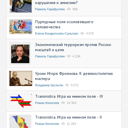
нарушения и амнезию?
Рамиль Гарифуллин
990
Пурпурные поля осоловевшего
человечества
Елена Кондратьева-Сальгеро
4 675
Экономический терроризм против России:
масштаб и цели
Рамиль Гарифуллин
4 234
Уроки Игоря Фроянова. К девяностолетию
мастера
Владимир Шульгин
9 072
Transnistria. Игра на минном поле - III
Роман Коноплев
10 303
Transnistria. Игра на минном поле - II
Роман Коноплев
11 263