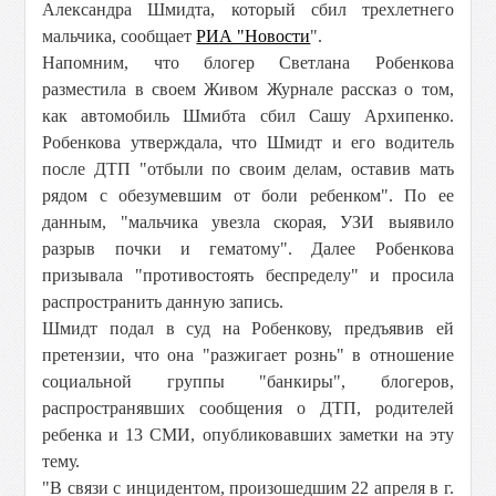
Александра Шмидта, который сбил трехлетнего
мальчика, сообщает
РИА "Новости
".
Напомним, что блогер Светлана Робенкова
разместила в своем Живом Журнале рассказ о том,
как автомобиль Шмибта сбил Сашу Архипенко.
Робенкова утверждала, что Шмидт и его водитель
после ДТП "отбыли по своим делам, оставив мать
рядом с обезумевшим от боли ребенком". По ее
данным, "мальчика увезла скорая, УЗИ выявило
разрыв почки и гематому". Далее Робенкова
призывала "противостоять беспределу" и просила
распространить данную запись.
Шмидт подал в суд на Робенкову, предъявив ей
претензии, что она "разжигает рознь" в отношение
социальной группы "банкиры", блогеров,
распространявших сообщения о ДТП, родителей
ребенка и 13 СМИ, опубликовавших заметки на эту
тему.
"В связи с инцидентом, произошедшим 22 апреля в г.