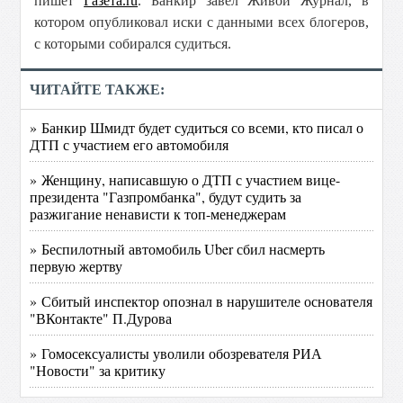
пишет
Газета.ru
. Банкир завел Живой Журнал, в
котором опубликовал иски с данными всех блогеров,
с которыми собирался судиться.
ЧИТАЙТЕ ТАКЖЕ:
» Банкир Шмидт будет судиться со всеми, кто писал о
ДТП с участием его автомобиля
» Женщину, написавшую о ДТП с участием вице-
президента "Газпромбанка", будут судить за
разжигание ненависти к топ-менеджерам
» Беспилотный автомобиль Uber сбил насмерть
первую жертву
» Сбитый инспектор опознал в нарушителе основателя
"ВКонтакте" П.Дурова
» Гомосексуалисты уволили обозревателя РИА
"Новости" за критику