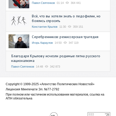
Павел Святенков
01:14
364 441
Всё, что вы хотели знать о педофилии, но
боялись спросить
Константин Крылов
11:30
359 151
Серебренников: режиссерская трагедия
Игорь Караулов
14:50
347 119
Благодаря Крылову исчезли родимые пятна русского
национализма
Павел Святенков
14:48
342 873
Copyright © 1999-2025 «Агентство Политических Новостей»
Лицензия Минпечати Эл. №77-2792
При полном или частичном использовании материалов, ссылка на
АПН обязательна