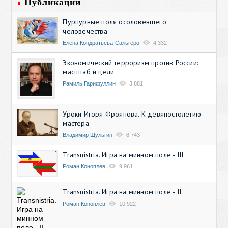
Публикации
Пурпурные поля осоловевшего
человечества
Елена Кондратьева-Сальгеро
4 332
Экономический терроризм против России:
масштаб и цели
Рамиль Гарифуллин
3 881
Уроки Игоря Фроянова. К девяностолетию
мастера
Владимир Шульгин
8 743
Transnistria. Игра на минном поле - III
Роман Коноплев
9 961
Transnistria. Игра на минном поле - II
Роман Коноплев
10 922