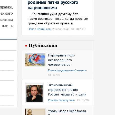
родимые пятна русского
национализма
правке,
венного
Константин учил другому. Что
нация возникает тогда, когда простые
зеленым
граждане обретают права, в
м или к
Павел Святенков
23 сен, 14:48
342 718
Публикации
Пурпурные поля
осоловевшего
человечества
Елена Кондратьева-Сальгеро
4 249
Экономический
терроризм против
России: масштаб и цели
Рамиль Гарифуллин
3 798
Уроки Игоря Фроянова.