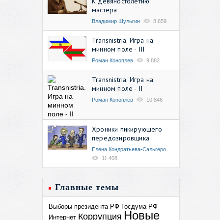
К девяностолетию
мастера
Владимир Шульгин
8 659
Transnistria. Игра на
минном поле - III
Роман Коноплев
9 882
Transnistria. Игра на
минном поле - II
Роман Коноплев
10 846
Хроники пикирующего
передозировщика
Елена Кондратьева-Сальгеро
11 408
Главные темы
Выборы президента РФ
Госдума РФ
Новые
Коррупция
Интернет