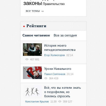
законы
Правительство
все темы →
Рейтинги
Самое читаемое
Все за сегодня
История моего
пятидесятисемитства
Егор Холмогоров
02:14
407 681
Уроки Навального
Павел Святенков
01:14
364 419
Всё, что вы хотели знать
о педофилии, но
боялись спросить
Константин Крылов
11:30
359 127