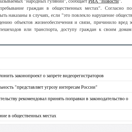
 называемых "народных гуляний", сообщает
РИА "Новости
".
 пребывание граждан в общественных местах". Согласно по
ыть наказаны в случаях, если "это повлекло нарушение общест
дению объектов жизнеобеспечения и связи, причинило вред 
пешеходов или транспорта, доступу граждан к своим дома
онить законопроект о запрете видеорегистраторов
ьность "представляет угрозу интересам России"
ельству рекомендовал принять поправки в законодательство о
ение в общественных местах