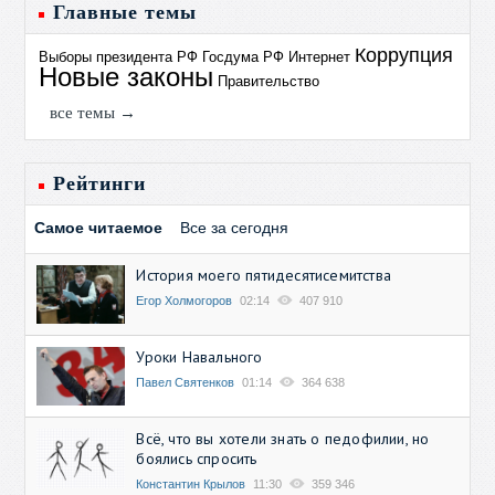
Главные темы
Коррупция
Выборы президента РФ
Госдума РФ
Интернет
Новые законы
Правительство
все темы →
Рейтинги
Самое читаемое
Все за сегодня
История моего пятидесятисемитства
Егор Холмогоров
02:14
407 910
Уроки Навального
Павел Святенков
01:14
364 638
Всё, что вы хотели знать о педофилии, но
боялись спросить
Константин Крылов
11:30
359 346