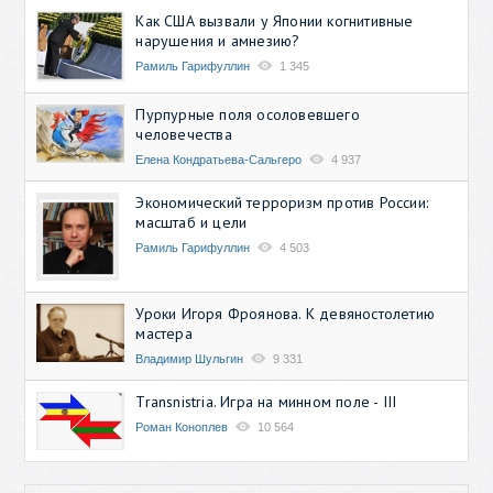
Как США вызвали у Японии когнитивные
нарушения и амнезию?
Рамиль Гарифуллин
1 345
Пурпурные поля осоловевшего
человечества
Елена Кондратьева-Сальгеро
4 937
Экономический терроризм против России:
масштаб и цели
Рамиль Гарифуллин
4 503
Уроки Игоря Фроянова. К девяностолетию
мастера
Владимир Шульгин
9 331
Transnistria. Игра на минном поле - III
Роман Коноплев
10 564